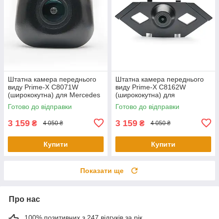
Штатна камера переднього
Штатна камера переднього
виду Prime-X С8071W
виду Prime-X C8162W
(ширококутна) для Mercedes
(ширококутна) для
S-Class W222, V222, X222
Volkswagen Tiguan L 2016
Готово до відправки
Готово до відправки
2015-2017
2017
3 159
3 159
₴
₴
4 050 ₴
4 050 ₴
Купити
Купити
Показати ще
Про нас
100% позитивних з 247 відгуків за рік