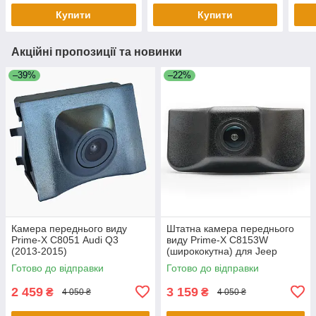
Купити
Купити
Акційні пропозиції та новинки
–39%
–22%
Камера переднього виду
Штатна камера переднього
Prime-X С8051 Audi Q3
виду Prime-X C8153W
(2013-2015)
(ширококутна) для Jeep
Cherokee 2016-2018
Готово до відправки
Готово до відправки
2 459
3 159
₴
₴
4 050 ₴
4 050 ₴