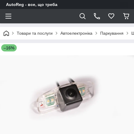
AutoReg - все, що треба
Товари та послуги
Автоелектроніка
Паркування
Ш
–16%