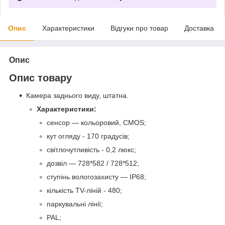
Опис
Характеристики
Відгуки про товар
Доставка
Опис
Опис товару
Камера заднього виду, штатна.
Характеристики:
сенсор — кольоровий, CMOS;
кут огляду - 170 градусів;
світлочутливість - 0,2 люкс;
дозвіл — 728*582 / 728*512;
ступінь вологозахисту — IP68;
кількість TV-ліній - 480;
паркувальні лінії;
PAL;