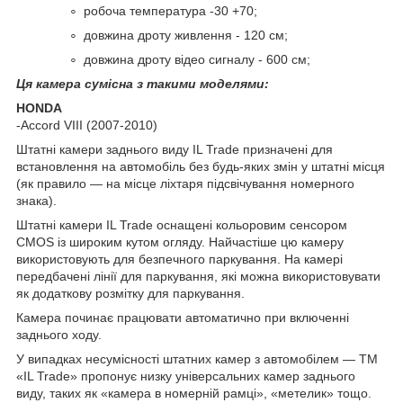
робоча температура -30 +70;
довжина дроту живлення - 120 см;
довжина дроту відео сигналу - 600 см;
Ця камера сумісна з такими моделями:
HONDA
-Accord VIII (2007-2010)
Штатні камери заднього виду IL Trade призначені для
встановлення на автомобіль без будь-яких змін у штатні місця
(як правило — на місце ліхтаря підсвічування номерного
знака).
Штатні камери IL Trade оснащені кольоровим сенсором
CMOS із широким кутом огляду. Найчастіше цю камеру
використовують для безпечного паркування. На камері
передбачені лінії для паркування, які можна використовувати
як додаткову розмітку для паркування.
Камера починає працювати автоматично при включенні
заднього ходу.
У випадках несумісності штатних камер з автомобілем — TM
«IL Trade» пропонує низку універсальних камер заднього
виду, таких як «камера в номерній рамці», «метелик» тощо.