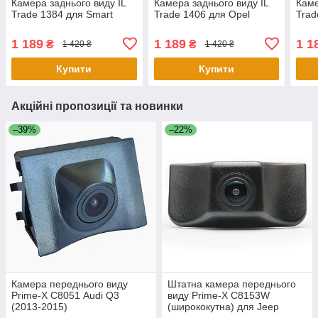
Камера заднього виду IL
Камера заднього виду IL
Каме
Trade 1384 для Smart
Trade 1406 для Opel
Trad
1 189
1 189
1 1
₴
₴
1 420 ₴
1 420 ₴
Купити
Купити
Акційні пропозиції та новинки
–39%
–22%
Камера переднього виду
Штатна камера переднього
Prime-X С8051 Audi Q3
виду Prime-X C8153W
(2013-2015)
(ширококутна) для Jeep
Cherokee 2016-2018