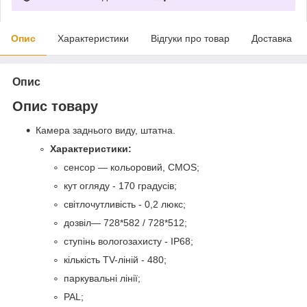
Опис
Характеристики
Відгуки про товар
Доставка
Опис
Опис товару
Камера заднього виду, штатна.
Характеристики:
сенсор — кольоровий, CMOS;
кут огляду - 170 градусів;
світлочутливість - 0,2 люкс;
дозвіл— 728*582 / 728*512;
ступінь вологозахисту - IP68;
кількість TV-ліній - 480;
паркувальні лінії;
PAL;