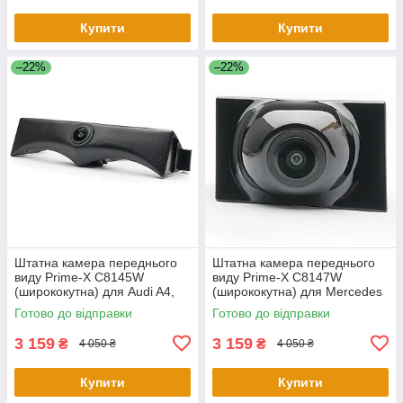
Купити
Купити
–22%
–22%
Штатна камера переднього
Штатна камера переднього
виду Prime-X C8145W
виду Prime-X C8147W
(ширококутна) для Audi A4,
(ширококутна) для Mercedes
A4L 2017-2018
E-class 2016-2019
Готово до відправки
Готово до відправки
3 159
3 159
₴
₴
4 050 ₴
4 050 ₴
Купити
Купити