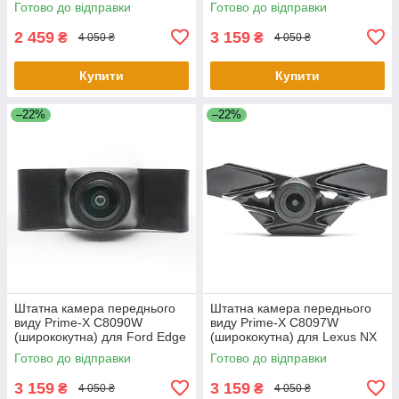
Готово до відправки
Готово до відправки
2 459
3 159
₴
₴
4 050 ₴
4 050 ₴
Купити
Купити
–22%
–22%
Штатна камера переднього
Штатна камера переднього
виду Prime-X C8090W
виду Prime-X C8097W
(ширококутна) для Ford Edge
(ширококутна) для Lexus NX
2015-2017
2015-2017
Готово до відправки
Готово до відправки
3 159
3 159
₴
₴
4 050 ₴
4 050 ₴