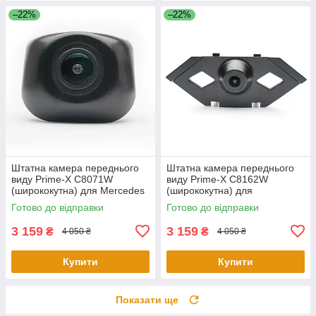
–22%
–22%
Штатна камера переднього
Штатна камера переднього
виду Prime-X С8071W
виду Prime-X C8162W
(ширококутна) для Mercedes
(ширококутна) для
S-Class W222, V222, X222
Volkswagen Tiguan L 2016
Готово до відправки
Готово до відправки
2015-2017
2017
3 159
3 159
₴
₴
4 050 ₴
4 050 ₴
Купити
Купити
Показати ще