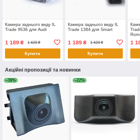
Камера заднього виду IL
Камера заднього виду IL
Каме
Trade 9536 для Audi
Trade 1384 для Smart
Trad
Rome
1 189
1 189
1 1
₴
₴
1 420 ₴
1 420 ₴
Купити
Купити
Акційні пропозиції та новинки
–39%
–22%