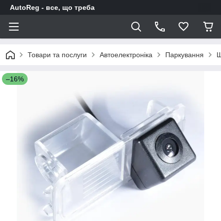
AutoReg - все, що треба
Товари та послуги
Автоелектроніка
Паркування
Ш
–16%