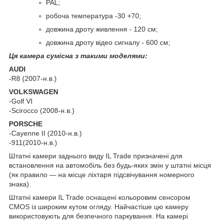
PAL;
робоча температура -30 +70;
довжина дроту живлення - 120 см;
довжина дроту відео сигналу - 600 см;
Ця камера сумісна з такими моделями:
AUDI
-R8 (2007-н.в.)
VOLKSWAGEN
-Golf VI
-Scirocco (2008-н.в.)
PORSCHE
-Cayenne II (2010-н.в.)
-911(2010-н.в.)
Штатні камери заднього виду IL Trade призначені для
встановлення на автомобіль без будь-яких змін у штатні місця
(як правило — на місце ліхтаря підсвічування номерного
знака).
Штатні камери IL Trade оснащені кольоровим сенсором
CMOS із широким кутом огляду. Найчастіше цю камеру
використовують для безпечного паркування. На камері