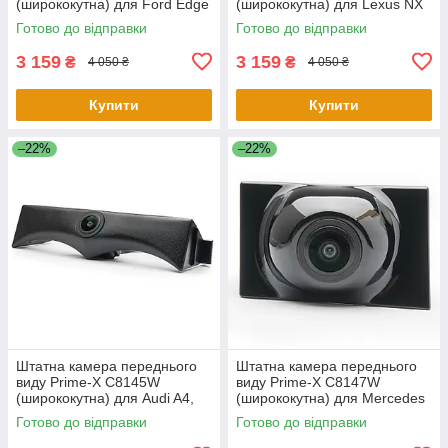
(ширококутна) для Ford Edge
(ширококутна) для Lexus NX
2015-2017
2015-2017
Готово до відправки
Готово до відправки
3 159
3 159
₴
₴
4 050 ₴
4 050 ₴
Купити
Купити
–22%
–22%
Штатна камера переднього
Штатна камера переднього
виду Prime-X C8145W
виду Prime-X C8147W
(ширококутна) для Audi A4,
(ширококутна) для Mercedes
A4L 2017-2018
E-class 2016-2019
Готово до відправки
Готово до відправки