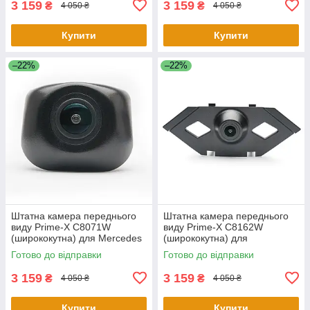
3 159
3 159
₴
₴
4 050 ₴
4 050 ₴
Купити
Купити
–22%
–22%
Штатна камера переднього
Штатна камера переднього
виду Prime-X С8071W
виду Prime-X C8162W
(ширококутна) для Mercedes
(ширококутна) для
S-Class W222, V222, X222
Volkswagen Tiguan L 2016
Готово до відправки
Готово до відправки
2015-2017
2017
3 159
3 159
₴
₴
4 050 ₴
4 050 ₴
Купити
Купити