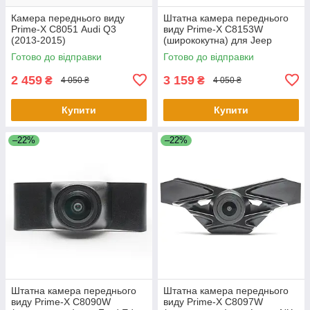
Камера переднього виду
Штатна камера переднього
Prime-X С8051 Audi Q3
виду Prime-X C8153W
(2013-2015)
(ширококутна) для Jeep
Cherokee 2016-2018
Готово до відправки
Готово до відправки
2 459
3 159
₴
₴
4 050 ₴
4 050 ₴
Купити
Купити
–22%
–22%
Штатна камера переднього
Штатна камера переднього
виду Prime-X C8090W
виду Prime-X C8097W