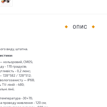
ОПИС
ого виду, штатна.
истики:
— кольоровий, CMOS;
ду - 170 градусів;
утливість - 0,2 люкс;
— 728*582 / 728*512;
 вологозахисту — IP68;
ь TV-ліній - 480;
ьні лінії;
температура -30+70;
 проводу живлення - 120 см;