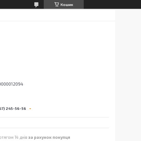
Кошик
0000012094
67) 245-56-56
отягом 14 днів
за рахунок покупця