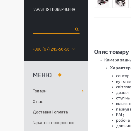
ГАРАНТІЯ І ПОВЕРНЕННЯ
+380 (67) 245-56-56
Опис товару
Камера заднь
Характер
сенсор 
кут огля
світлоч
Товари
дозвіл 
ступінь
О нас
кількіст
паркувал
Доставка і оплата
PAL;
робоча 
Гарантія і повернення
довжина