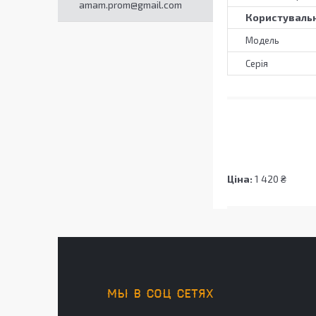
amam.prom@gmail.com
Користувальн
Мoдель
Серія
Ціна:
1 420 ₴
МЫ В СОЦ СЕТЯХ