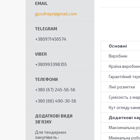
gpsdnepr@gmail.com
+380971456574
Основні
Виробник
+380993398355
Країна виробни
Гарантійний тер
Лінії розмітки
+380 (67) 245-56-56
Сумісність з ма
+380 (66) 490-30-56
Кут огляду кам
Додаткові ха
Максимальна р
Для тендерних
закупівель
Мінімальна роб