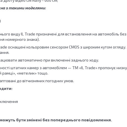
 дроту відео сигналу - 600 см;
сна з такими моделями:
)
ього виду IL Trade призначені для встановлення на автомобіль без б
ння номерного знака).
Trade оснащені кольоровим сенсором CMOS з широким кутом огляду
ання.
ацювати автоматично при включенні заднього ходу.
ності штатних камер з автомобілем — TM «IL Trade» пропонує низку
й рамці», «метелик» тощо.
аптовані до вітчизняних погодних умов.
одити:
дключення
можуть бути змінені без попереднього повідомлення.