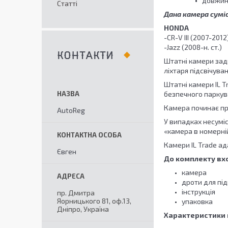
довжина
Статті
Дана камера сумі
HONDA
-CR-V III (2007-2012
-Jazz (2008-н. ст.)
КОНТАКТИ
Штатні камери задн
ліхтаря підсвічува
Штатні камери IL 
безпечного паркув
Камера починає пр
AutoReg
У випадках несуміс
«камера в номерні
Камери IL Trade ад
Євген
До комплекту вх
камера
дроти для пі
інструкція
пр. Дмитра
Яорницького 81, оф.13,
упаковка
Дніпро, Україна
Характеристики 