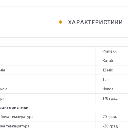
ХАРАКТЕРИСТИКИ
Prime-X
к
Китай
мін
12 міс
Так
ркою
Honda
ери
170 град.
рактеристики
обоча температура
70 град.
оча температура
-30 град.