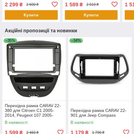
2006
2 299
1 589
1 5
₴
₴
2 600 ₴
2 010 ₴
Купити
Купити
Акційні пропозиції та новинки
–35%
–34%
Перехідна рамка CARAV 22-
380 для Citroen C1 2005-
Перехідна рамка CARAV 22-
2014, Peugeot 107 2005-
901 для Jeep Compass
2014, Toyota Aygo 2005-2014
В наявності
В наявності
1 599
1 179
₴
₴
2 460 ₴
1 790 ₴