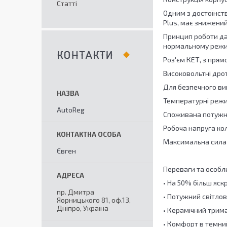
Статті
Одним з достоїнств
Plus, має знижени
Принцип роботи дан
нормальному режимі
КОНТАКТИ
Роз'єм КЕТ, з пря
Високовольтні дро
Для безпечного вик
Температурні режим
AutoReg
Споживана потужні
Робоча напруга кол
Максимальна сила 
Євген
Переваги та особли
• На 50% більш яс
пр. Дмитра
• Потужний світлов
Яорницького 81, оф.13,
Дніпро, Україна
• Керамічний трима
• Комфорт в темний