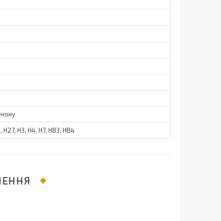
енону
6, H27, H3, H4, H7, HB3, HB4
ЛЕННЯ