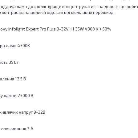
овіддача ламп дозволяє краще концентруватися на дорозі, що роби
 контрастів на великій відстані від можливих перешкод.
ону Infolight Expert Pro Plus 9-32V H1 35W 4300 K + 50%
ура ламп 4300K
сть 35 Вт
лення 13.5 В
ку лампи 23000 В
живлячих напруг 9-32В
 споживання 3 А