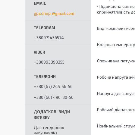
• Підвищена світл
сприйнятливість до
gpsdnepr@gmail.com
Вид: комплект ксен
+380971456574
Колірна температ
Споживана потужні
+380993398355
Робоча напруга жив
+380 (67) 245-56-56
Напруга для запус
+380 (66) 490-30-56
Робочий діапазон 
Номінальний струм
Для тендерних
закупівель