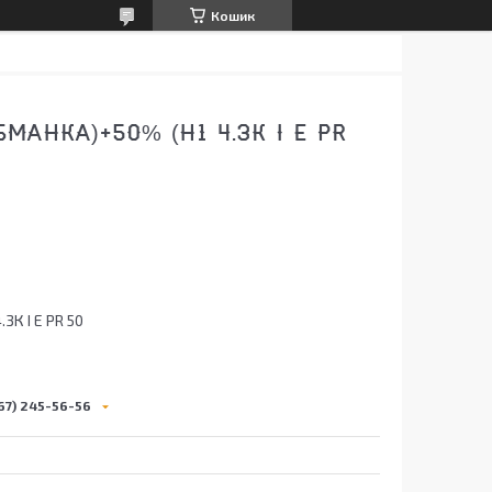
Кошик
МАНКА)+50% (Н1 4.3К I E PR
3К I E PR 50
67) 245-56-56