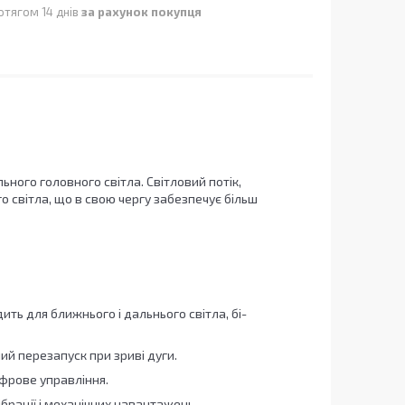
отягом 14 днів
за рахунок покупця
ьного головного світла. Світловий потік,
світла, що в свою чергу забезпечує більш
ить для ближнього і дальнього світла, бі-
ий перезапуск при зриві дуги.
ифрове управління.
ібрації і механічних навантажень.