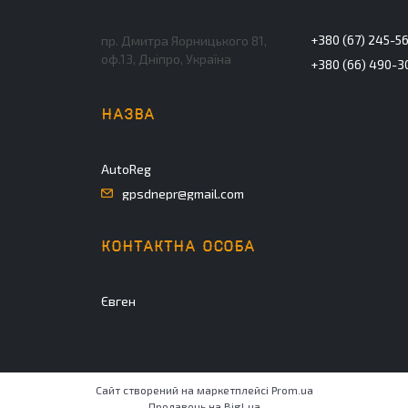
+380 (67) 245-5
пр. Дмитра Яорницького 81,
оф.13, Дніпро, Україна
+380 (66) 490-3
AutoReg
gpsdnepr@gmail.com
Євген
Сайт створений на маркетплейсі
Prom.ua
Продавець на Bigl.ua