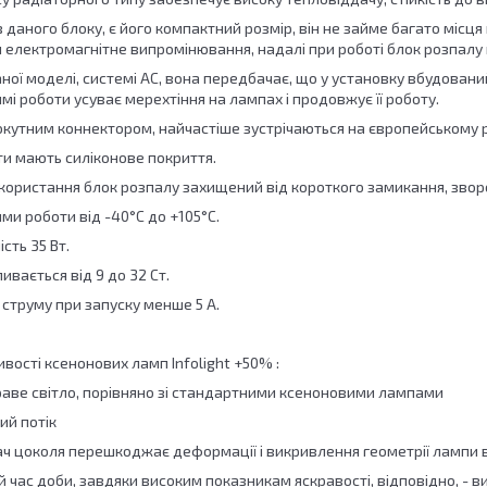
 даного блоку, є його компактний розмір, він не займе багато місця 
й електромагнітне випромінювання, надалі при роботі блок розпалу
ої моделі, системі AC, вона передбачає, що у установку вбудований
 роботи усуває мерехтіння на лампах і продовжує її роботу.
мокутним коннектором, найчастіше зустрічаються на європейському 
ти мають силіконове покриття.
ористання блок розпалу захищений від короткого замикання, зворот
и роботи від -40°C до +105°C.
сть 35 Вт.
ивається від 9 до 32 Ст.
струму при запуску менше 5 А.
вості ксенонових ламп Infolight +50% :
краве світло, порівняно зі стандартними ксеноновими лампами
ий потік
ч цоколя перешкоджає деформації і викривлення геометрії лампи ві
 час доби, завдяки високим показникам яскравості, відповідно, - 