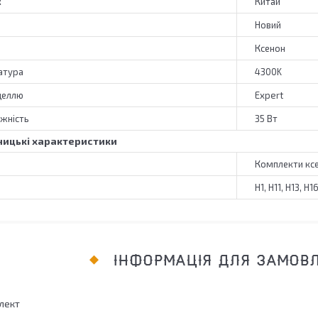
к
Китай
Новий
Ксенон
атура
4300K
деллю
Expert
жність
35 Вт
ицькі характеристики
Комплекти кс
H1, H11, H13, H1
ІНФОРМАЦІЯ ДЛЯ ЗАМОВ
лект