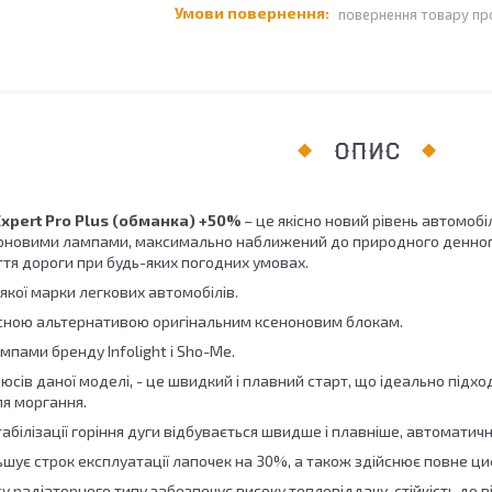
повернення товару пр
ОПИС
Expert Pro Plus (обманка) +50%
– це якісно новий рівень автомобіл
новими лампами, максимально наближений до природного денного 
тя дороги при будь-яких погодних умовах.
якої марки легкових автомобілів.
сною альтернативою оригінальним ксеноновим блокам.
ампами бренду Infolight і Sho-Me.
юсів даної моделі, - це швидкий і плавний старт, що ідеально підход
ля моргання.
абілізації горіння дуги відбувається швидше і плавніше, автоматичн
ьшує строк експлуатації лапочек на 30%, а також здійснює повне ц
у радіаторного типу забезпечує високу тепловіддачу, стійкість до в