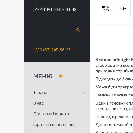
ГАРАНТІЯ І ПОВЕРНЕННЯ
+380 (67) 245-56-56
Ксенон Infolight 
створюваний ксено
природне сприйнят
Підходить до будь-
Може бути прекра
Товари
Сумісний з усіма л
О нас
Один з головних пл
ксенонових лінз, д
Доставка і оплата
Перехід в режим ст
Гарантія і повернення
Дана система збіл
Конструкція корпус