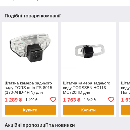
Подібні товари компанії
Штатна камера заднього
Штатна камера заднього
Штат
виду FORS.auto FS-8015
виду TORSSEN HC116-
виду
(170-AHD-4PIN) для
MC720HD для
Hond
Honda Civic 5D
Honda Accord VIII
1 289
1 763
1 6
₴
₴
1 400 ₴
1 842 ₴
2012+/Crosstour
((EU)CU1), седан, 12.2007
2008+/CR-V 2007-
- 2010;
Купити
Купити
2012/FR-V
Акційні пропозиції та новинки