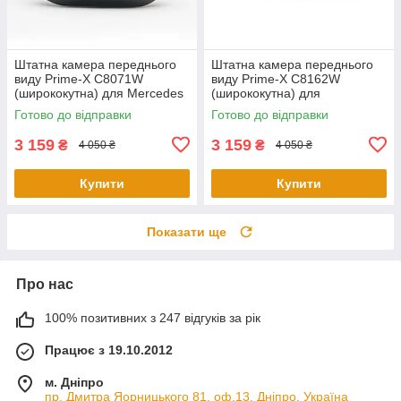
Штатна камера переднього
Штатна камера переднього
виду Prime-X С8071W
виду Prime-X C8162W
(ширококутна) для Mercedes
(ширококутна) для
S-Class W222, V222, X222
Volkswagen Tiguan L 2016
Готово до відправки
Готово до відправки
2015-2017
2017
3 159
3 159
₴
₴
4 050 ₴
4 050 ₴
Купити
Купити
Показати ще
Про нас
100% позитивних з 247 відгуків за рік
Працює з 19.10.2012
м. Дніпро
пр. Дмитра Яорницького 81, оф.13, Дніпро, Україна