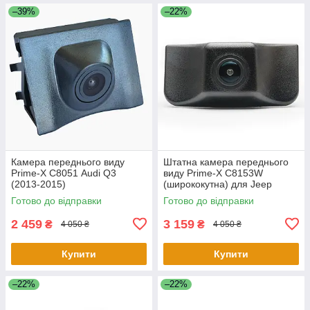
–39%
–22%
Камера переднього виду
Штатна камера переднього
Prime-X С8051 Audi Q3
виду Prime-X C8153W
(2013-2015)
(ширококутна) для Jeep
Cherokee 2016-2018
Готово до відправки
Готово до відправки
2 459
3 159
₴
₴
4 050 ₴
4 050 ₴
Купити
Купити
–22%
–22%