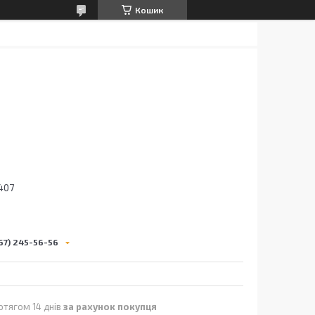
Кошик
407
67) 245-56-56
отягом 14 днів
за рахунок покупця