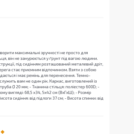
ворити максимальні зручності не просто для
ьця, він не занурюється у ґрунт під вагою людини.
нструкції, під сидінням розташований металевий дріт,
берега стає приємним відпочинком. Взяти з собою
адається і має ремінь для перенесення. Темно-
служить вам не один рік. Каркас, виготовлений із
труба Ø 20 мм; - Тканина стільця: поліестер 600D; -
му вигляді: 68,5 х34, 5х42 см (ВхГхШ); - Розмір
исота сидіння: від підлоги 37 см; - Висота спинки: від