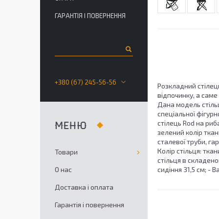
ГАРАНТІЯ І ПОВЕРНЕННЯ
+380 (67) 245-56-56
Розкладний стілець
відпочинку, а саме
Дана модель стільц
спеціальної фігурн
стілець Rod на риб
зелений колір ткан
сталевої труби, гар
Колір стільця: ткан
Товари
стільця в складеном
О нас
сидіння 31,5 см; - В
Доставка і оплата
Гарантія і повернення