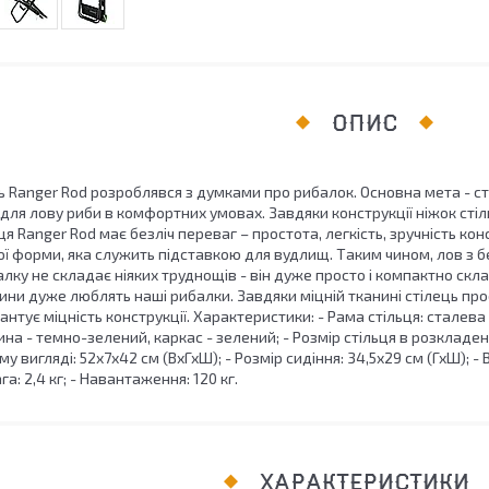
ОПИС
 Ranger Rod розроблявся з думками про рибалок. Основна мета - ст
 для лову риби в комфортних умовах. Завдяки конструкції ніжок стіл
я Ranger Rod має безліч переваг – простота, легкість, зручність ко
ої форми, яка служить підставкою для вудлищ. Таким чином, лов з 
алку не складає ніяких труднощів - він дуже просто і компактно скл
ини дуже люблять наші рибалки. Завдяки міцній тканині стілець про
антує міцність конструкції. Характеристики: - Рама стільця: сталева 
ина - темно-зелений, каркас - зелений; - Розмір стільця в розкладено
у вигляді: 52х7х42 см (ВхГхШ); - Розмір сидіння: 34,5х29 см (ГхШ); - В
ага: 2,4 кг; - Навантаження: 120 кг.
ХАРАКТЕРИСТИКИ