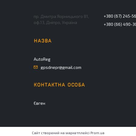
+380 (67) 245-5
пр. Дмитра Яорницького 81,
оф.13, Дніпро, Україна
+380 (66) 490-3
AutoReg
gpsdnepr@gmail.com
Євген
Сайт створений на маркетплейсі
Prom.ua