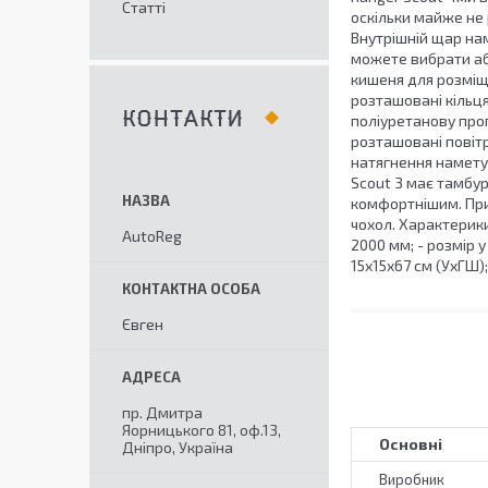
Статті
оскільки майже не 
Внутрішній щар на
можете вибрати або
кишеня для розміще
розташовані кільц
КОНТАКТИ
поліуретанову проп
розташовані повітр
натягнення намету,
Scout 3 має тамбур
комфортнішим. При 
чохол. Характерики:
AutoReg
2000 мм; - розмір у
15х15х67 см (УхГШ); 
Євген
пр. Дмитра
Яорницького 81, оф.13,
Основні
Дніпро, Україна
Виробник