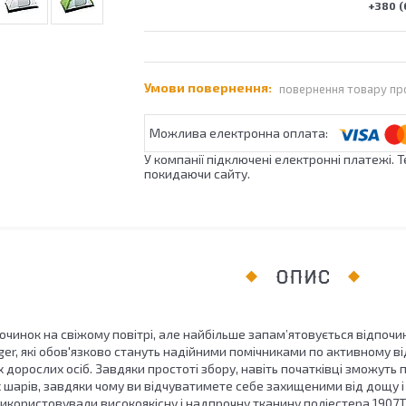
+380 (
повернення товару пр
У компанії підключені електронні платежі. 
покидаючи сайту.
ОПИС
очинок на свіжому повітрі, але найбільше запам’ятовується відпочи
er, які обов'язково стануть надійними помічниками по активному ві
 дорослих осіб. Завдяки простоті збору, навіть початківці зможуть
 шарів, завдяки чому ви відчуватимете себе захищеними від дощу і
икористовували високоякісну і надпрочну тканину поліестера 1907Т, 