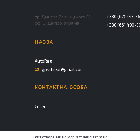
+380 (67) 245-5
пр. Дмитра Яорницького 81,
оф.13, Дніпро, Україна
+380 (66) 490-3
AutoReg
gpsdnepr@gmail.com
Євген
Сайт створений на маркетплейсі
Prom.ua