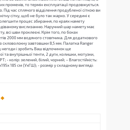
вих променів, то термін експлуатації продовжується.
 Під час сплячого відділення продубленої сіткою ви
тну сітку, щоб не було так жарко. У середині є
 полегшити процес збирання, по краях намету
сподіваному вислизанню. Наручний шар намету має
, всі шви проклеєні. Крім того, по боках
етів 2000 мм водяного стовпчика. Для додаткового
з скловолокну завтовшки 8,5 мм. Палатка Ranger
д негоди і зробить Ваш відпочинок ще
та внутрішньої тенти, 2 дуги, колишки, мотузки,
; - колір: зелений, білий, чорний; – Влагостійкість:
х195х 185 см (УхГШ); - розмір у складному вигляді: