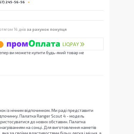
67) 245-56-56
отягом 14 днів
за рахунок покупця
Тепер ви можете купити будь-який товар не
нок із нічним відпочинком. Ми раді представити
дпочинку. Палатка Ranger Scout 4 - модель
 пристосуватися до нових обставин. Палатка
 нагріванням на сонці. Для виготовлення наметів
яка за своїми властивостями більш легка і міцна, а