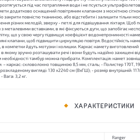
розтягується під час потрапляння води і не псується ультрафіолето
мети додатково оснащений повітряним клапаном з москітною сіткою.
 закрити повністю тканиною, або відстебити і залишити тільки москі
ння різних мелодій, зверху - петлі для підвішування ліхтаря. Щоб
я з металевими вставками, в які фіксуються дуги, що запобігає не
ітку, що у свою чергу підвищує коефіцієнт водонепроникності намету
яні клапани, щоб підвищити циркуляцію повітря. Водостійкість нам
 в компетки йдуть мотузки і колишки. Каркас намету виготовлений 
 в якому зручно розташувати речі і вони будуть надійно захищені ві
необхідності тамбур можна прибрати. Комплектація: намет зовнішої 
 – каркас: скловолокно товщиною 8,5 мм, сталь; - Полистер 170Т, 19РТ
 розкладеному вигляді: 130 x2240 см (ВхГШ); - розмір внутрішній: 117
- Вага: 3,2 кг.
ХАРАКТЕРИСТИКИ
Ranger