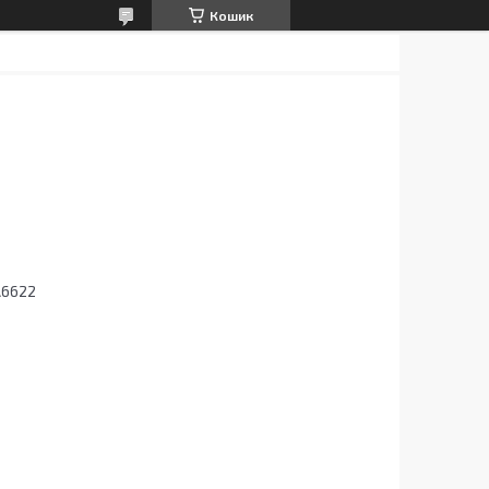
Кошик
A6622