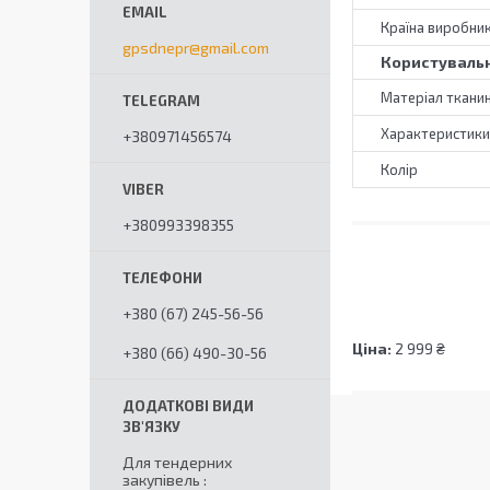
Країна виробни
gpsdnepr@gmail.com
Користувальн
Матеріал ткани
Характеристики
+380971456574
Колір
+380993398355
+380 (67) 245-56-56
Ціна:
2 999 ₴
+380 (66) 490-30-56
Для тендерних
закупівель