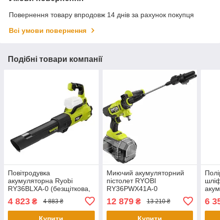
Повернення товару впродовж 14 днів за рахунок покупця
Всі умови повернення
Подібні товари компанії
Повітродувка
Миючий акумуляторний
Полі
акумуляторна Ryobi
пістолет RYOBI
шлі
RY36BLXA-0 (безщіткова,
RY36PWX41A-0
акум
без АКБ та зарядного
Ryob
4 823
12 879
6 3
₴
₴
4 883 ₴
13 210 ₴
пристрою)
і за
Купити
Купити