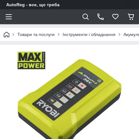
AutoReg - все, що треба
Товари та послуги
Інструменти і обладнання
Акумуля