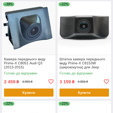
–39%
–22%
Камера переднього виду
Штатна камера переднього
Prime-X С8051 Audi Q3
виду Prime-X C8153W
(2013-2015)
(ширококутна) для Jeep
Cherokee 2016-2018
Готово до відправки
Готово до відправки
2 459
3 159
₴
₴
4 050 ₴
4 050 ₴
Купити
Купити
–22%
–22%