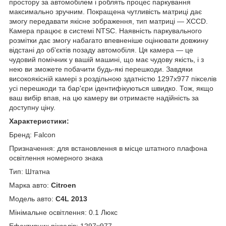
простору за автомобілем і роблять процес паркування
максимально зручним. Покращена чутливість матриці дає
змогу передавати якісне зображення, тип матриці — XCCD.
Камера працює в системі NTSC. Наявність паркувального
розмітки дає змогу набагато впевненіше оцінювати довжину
відстані до об'єктів позаду автомобіля. Ця камера — це
чудовий помічник у вашій машині, що має чудову якість, і з
нею ви зможете побачити будь-які перешкоди. Завдяки
високоякісній камері з роздільною здатністю 1297x977 пікселів
усі перешкоди та бар'єри ідентифікуються швидко. Тож, якщо
ваш вибір впав, на цю камеру ви отримаєте надійність за
доступну ціну.
Характеристики:
Бренд: Falcon
Призначення: для встановлення в місце штатного плафона
освітлення номерного знака
Тип: Штатна
Марка авто:
Citroen
Модель авто:
C4L 2013
Мінімальне освітлення: 0.1 Люкс