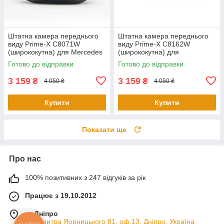
Штатна камера переднього
Штатна камера переднього
виду Prime-X С8071W
виду Prime-X C8162W
(ширококутна) для Mercedes
(ширококутна) для
S-Class W222, V222, X222
Volkswagen Tiguan L 2016
Готово до відправки
Готово до відправки
2015-2017
2017
3 159
3 159
₴
₴
4 050 ₴
4 050 ₴
Купити
Купити
Показати ще
Про нас
100% позитивних з 247 відгуків за рік
Працює з 19.10.2012
м. Дніпро
пр. Дмитра Яорницького 81, оф.13, Дніпро, Україна