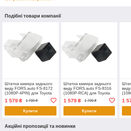
Подібні товари компанії
Штатна камера заднього
Штатна камера заднього
Штат
виду FORS.auto FS-8172
виду FORS.auto FS-8316
виду
(1080P-4PIN) для Toyota
(1080P-RCA) для Toyota
(108
Corolla/Citroen C4 Picasso
Corolla/Citroen C4 Picasso
Coro
1 579
1 579
1 5
₴
₴
1 700 ₴
1 700 ₴
2013+/DS4 2011-2015
2013+/DS4 2011-2015
2013
Купити
Купити
Акційні пропозиції та новинки