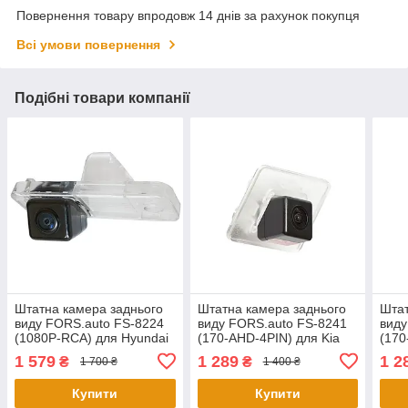
Повернення товару впродовж 14 днів за рахунок покупця
Всі умови повернення
Подібні товари компанії
Штатна камера заднього
Штатна камера заднього
Штат
виду FORS.auto FS-8224
виду FORS.auto FS-8241
виду
(1080P-RCA) для Hyundai
(170-AHD-4PIN) для Kia
(170
Santa Fe/Santa Fe Grand
Optima (GE) 2014+/Cerato
Toyo
1 579
1 289
1 2
₴
₴
1 700 ₴
1 400 ₴
2013+/Creta 2017/Kia
(YD) 2013+/Optima (TF)
Pica
Carens 2013+
2010+/Hyundai
201
Купити
Купити