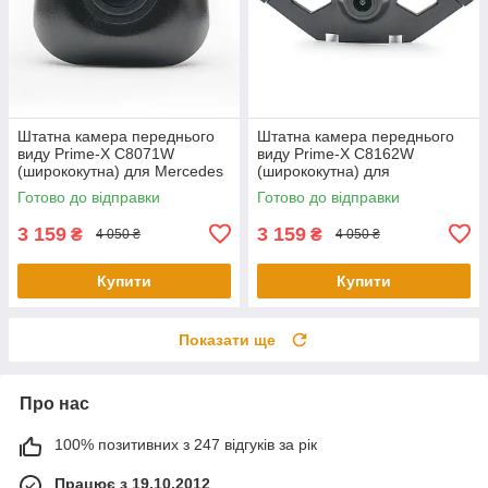
Штатна камера переднього
Штатна камера переднього
виду Prime-X С8071W
виду Prime-X C8162W
(ширококутна) для Mercedes
(ширококутна) для
S-Class W222, V222, X222
Volkswagen Tiguan L 2016
Готово до відправки
Готово до відправки
2015-2017
2017
3 159
3 159
₴
₴
4 050 ₴
4 050 ₴
Купити
Купити
Показати ще
Про нас
100% позитивних з 247 відгуків за рік
Працює з 19.10.2012