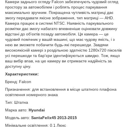
Камери заднього огляду Falcon забезпечують чудовий огляд
простору за автомобілем і роблять процес паркування
максимально зручним. Покращена чутливість матриці дає
змогу передавати якісне зображення, тип матриці — AHD.
Камера працює в системі NTSC. Наявність паркувального
розмітки дає змогу набагато впевненіше оцінювати довжину
відстані до об'єктів позаду автомобіля. Ця камера — це
чудовий помічник у вашій машині, що має чудову якість, і з
нею ви зможете побачити будь-які перешкоди. Завдяки
високоякісній камері з роздільною здатністю 1280x720 пікселів
усі перешкоди та бар'єри ідентифікуються швидко. Тож, якщо
ваш вибір впав, на цю камеру ви отримаєте надійність за
доступну ціну.
Характеристики:
Бренд: Falcon
Призначення: для встановлення в місце штатного плафона
освітлення номерного знака
Тип: Штатна
Марка авто:
Hyundai
Модель авто:
SantaFe/ix45 2013-2015
Мінімальне освітлення: 0.1 Люкс