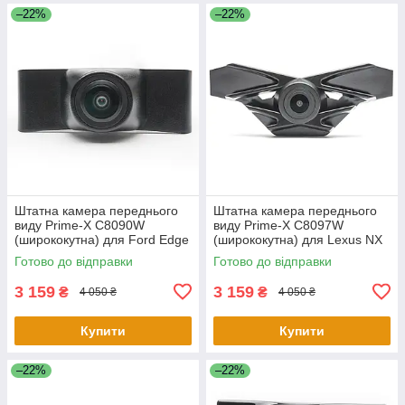
–22%
–22%
Штатна камера переднього
Штатна камера переднього
виду Prime-X C8090W
виду Prime-X C8097W
(ширококутна) для Ford Edge
(ширококутна) для Lexus NX
2015-2017
2015-2017
Готово до відправки
Готово до відправки
3 159
3 159
₴
₴
4 050 ₴
4 050 ₴
Купити
Купити
–22%
–22%