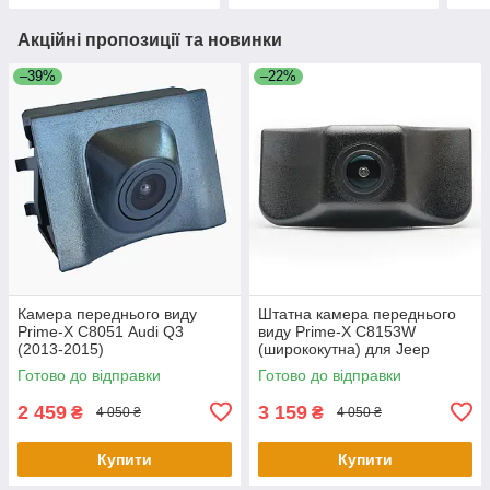
Акційні пропозиції та новинки
–39%
–22%
Камера переднього виду
Штатна камера переднього
Prime-X С8051 Audi Q3
виду Prime-X C8153W
(2013-2015)
(ширококутна) для Jeep
Cherokee 2016-2018
Готово до відправки
Готово до відправки
2 459
3 159
₴
₴
4 050 ₴
4 050 ₴
Купити
Купити