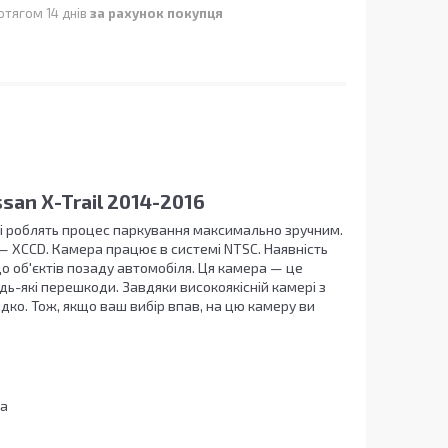
отягом 14 днів
за рахунок покупця
san X-Trail 2014-2016
 і роблять процес паркування максимально зручним.
— XCCD. Камера працює в системі NTSC. Наявність
о об'єктів позаду автомобіля. Ця камера — це
удь-які перешкоди. Завдяки високоякісній камері з
дко. Тож, якщо ваш вибір впав, на цю камеру ви
ка