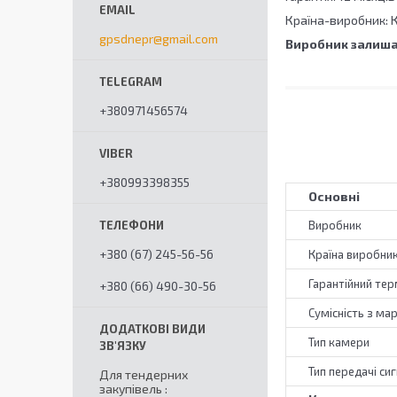
Країна-виробник: 
gpsdnepr@gmail.com
Виробник залиша
+380971456574
+380993398355
Основні
Виробник
+380 (67) 245-56-56
Країна виробни
Гарантійний тер
+380 (66) 490-30-56
Сумісність з ма
Тип камери
Тип передачі си
Для тендерних
закупівель