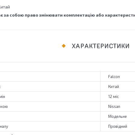
Китай
є за собою право змінювати комплектацію або характеристи
ХАРАКТЕРИСТИКИ
Falcon
к
Китай
мін
12 міс
ркою
Nissan
Модельне
гналу
Провідний