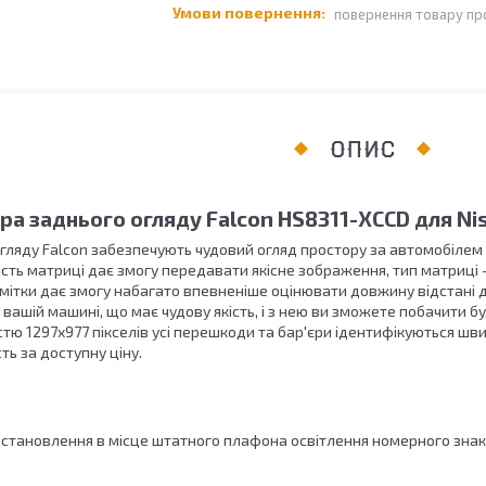
повернення товару пр
ОПИС
а заднього огляду Falcon HS8311-XCCD для Nis
гляду Falcon забезпечують чудовий огляд простору за автомобілем
сть матриці дає змогу передавати якісне зображення, тип матриці 
мітки дає змогу набагато впевненіше оцінювати довжину відстані д
 вашій машині, що має чудову якість, і з нею ви зможете побачити б
тю 1297x977 пікселів усі перешкоди та бар'єри ідентифікуються шви
ть за доступну ціну.
встановлення в місце штатного плафона освітлення номерного зна