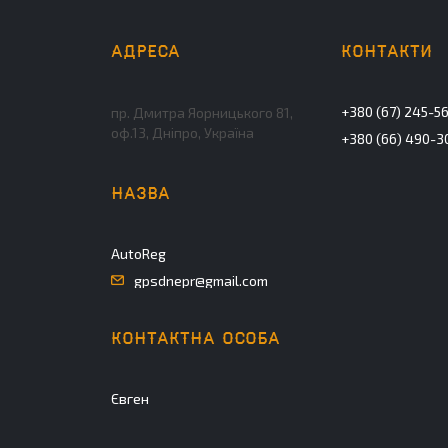
+380 (67) 245-5
пр. Дмитра Яорницького 81,
оф.13, Дніпро, Україна
+380 (66) 490-3
AutoReg
gpsdnepr@gmail.com
Євген