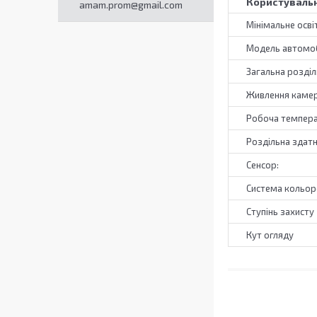
Користувальн
amam.prom@gmail.com
Мінімальне осві
Модель автомо
Загальна розділ
Живлення камер
Робоча темпер
Роздільна здатн
Сенсор:
Система кольор
Ступінь захисту
Кут огляду