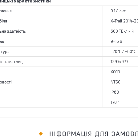
ицькі характеристики
тлення:
0.1 Люкс
біля
X-Trail 2014-2
ьна здатність:
600 ТБ-ліній
и:
9-16 В
атура
-20°C / +60°C
ість матриці
1297x977
XCCD
овості:
NTSC
IP68
170 °
ІНФОРМАЦІЯ ДЛЯ ЗАМОВ