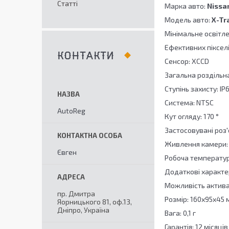
Статті
Марка авто:
Nissa
Модель авто:
X-Tr
Мінімальне освітле
Ефективних пікселі
КОНТАКТИ
Сенсор: XCCD
Загальна роздільна
Ступінь захисту: IP
Система: NTSC
AutoReg
Кут огляду: 170 °
Застосовувані роз'
Живлення камери: 
Євген
Робоча температура
Додаткові характе
Можливість актива
пр. Дмитра
Розмір: 160х95х45 
Яорницького 81, оф.13,
Дніпро, Україна
Вага: 0,1 г
Гарантія: 12 місяців