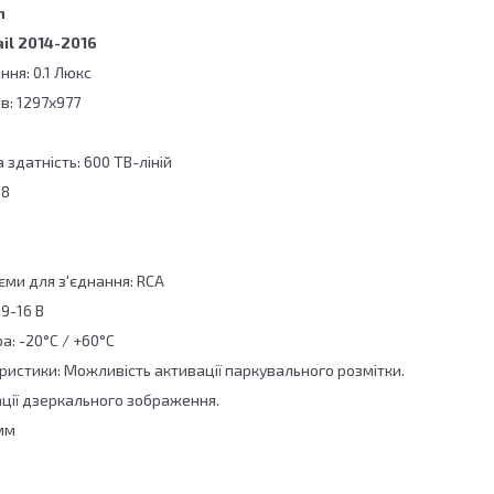
n
ail 2014-2016
ння: 0.1 Люкс
в: 1297x977
 здатність: 600 ТВ-ліній
68
єми для з'єднання: RCA
9-16 В
: -20°C / +60°C
ристики: Можливість активації паркувального розмітки.
ції дзеркального зображення.
мм