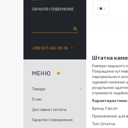
ГАРАНТІЯ І ПОВЕРНЕННЯ
+380 (67) 245-56-56
Штатна камер
Камери заднього о
Покращена чутливі
паркувального роз
чудовий помічник у
роздільною здатніс
Товари
отримаєте надійніс
О нас
Характеристики:
Бренд: Falcon
Доставка і оплата
Призначення: для 
Гарантія і повернення
Тип: Штатна