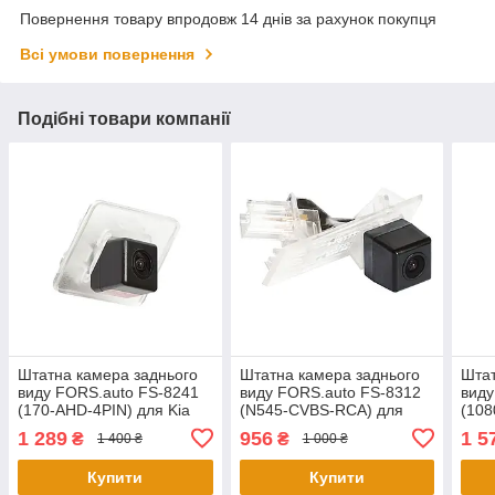
Повернення товару впродовж 14 днів за рахунок покупця
Всі умови повернення
Подібні товари компанії
Штатна камера заднього
Штатна камера заднього
Штат
виду FORS.auto FS-8241
виду FORS.auto FS-8312
виду
(170-AHD-4PIN) для Kia
(N545-CVBS-RCA) для
(108
Optima (GE) 2014+/Cerato
Renault Clio III 2005-
Clio
1 289
956
1 5
₴
₴
1 400 ₴
1 000 ₴
(YD) 2013+/Optima (TF)
2014/Duster 2011+/Fluence
2011
2010+/Hyundai
2009-2017/Captur
2017
Купити
Купити