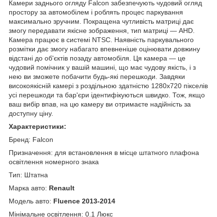
Камери заднього огляду Falcon забезпечують чудовий огляд
простору за автомобілем і роблять процес паркування
максимально зручним. Покращена чутливість матриці дає
змогу передавати якісне зображення, тип матриці — AHD.
Камера працює в системі NTSC. Наявність паркувального
розмітки дає змогу набагато впевненіше оцінювати довжину
відстані до об'єктів позаду автомобіля. Ця камера — це
чудовий помічник у вашій машині, що має чудову якість, і з
нею ви зможете побачити будь-які перешкоди. Завдяки
високоякісній камері з роздільною здатністю 1280x720 пікселів
усі перешкоди та бар'єри ідентифікуються швидко. Тож, якщо
ваш вибір впав, на цю камеру ви отримаєте надійність за
доступну ціну.
Характеристики:
Бренд: Falcon
Призначення: для встановлення в місце штатного плафона
освітлення номерного знака
Тип: Штатна
Марка авто:
Renault
Модель авто:
Fluence 2013-2014
Мінімальне освітлення: 0.1 Люкс