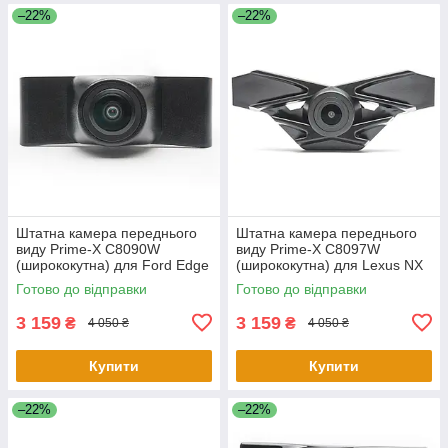
–22%
–22%
Штатна камера переднього
Штатна камера переднього
виду Prime-X C8090W
виду Prime-X C8097W
(ширококутна) для Ford Edge
(ширококутна) для Lexus NX
2015-2017
2015-2017
Готово до відправки
Готово до відправки
3 159
3 159
₴
₴
4 050 ₴
4 050 ₴
Купити
Купити
–22%
–22%