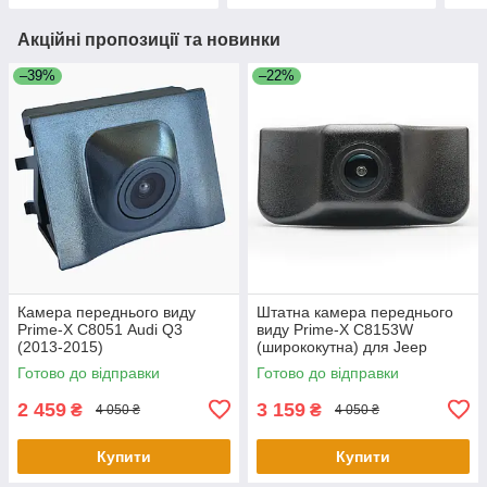
Акційні пропозиції та новинки
–39%
–22%
Камера переднього виду
Штатна камера переднього
Prime-X С8051 Audi Q3
виду Prime-X C8153W
(2013-2015)
(ширококутна) для Jeep
Cherokee 2016-2018
Готово до відправки
Готово до відправки
2 459
3 159
₴
₴
4 050 ₴
4 050 ₴
Купити
Купити