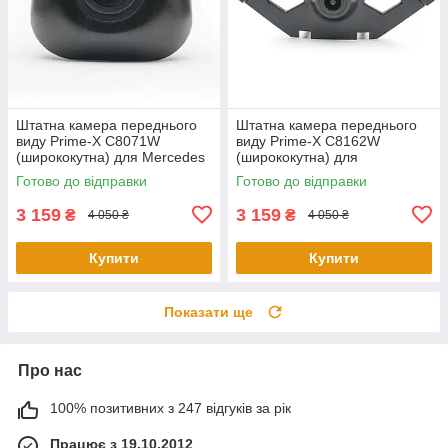
Штатна камера переднього
Штатна камера переднього
виду Prime-X С8071W
виду Prime-X C8162W
(ширококутна) для Mercedes
(ширококутна) для
S-Class W222, V222, X222
Volkswagen Tiguan L 2016
Готово до відправки
Готово до відправки
2015-2017
2017
3 159
3 159
₴
₴
4 050 ₴
4 050 ₴
Купити
Купити
Показати ще
Про нас
100% позитивних з 247 відгуків за рік
Працює з 19.10.2012