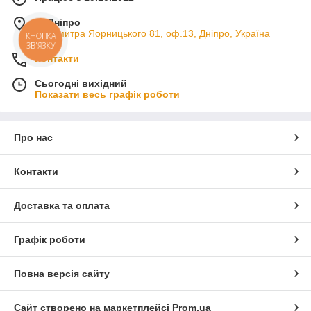
м. Дніпро
пр. Дмитра Яорницького 81, оф.13, Дніпро, Україна
КНОПКА
ЗВ'ЯЗКУ
Контакти
Сьогодні вихідний
Показати весь графік роботи
Про нас
Контакти
Доставка та оплата
Графік роботи
Повна версія сайту
Сайт створено на маркетплейсі
Prom.ua