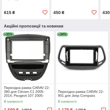
AWM 781-00-253
615
450
430
₴
₴
Акційні пропозиції та новинки
–35%
–34%
Перехідна рамка CARAV 22-
380 для Citroen C1 2005-
Перехідна рамка CARAV 22-
2014, Peugeot 107 2005-
901 для Jeep Compass
2014, Toyota Aygo 2005-2014
В наявності
В наявності
1 599
1 179
₴
₴
2 460 ₴
1 790 ₴