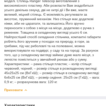
моделі. Стілець Ranger Telescoр виготовлений з
високоякісного пластику. Аби розкласти Вам знадобиться
усього декілька секунд, дві не хитрі дії і Ви вже, маєте
великий, міцний стілець. Є можливість регулювати за
висотою, пружинний механізм. Низ стільця має додаткові
ніжки, аби не царапати, та залишатись Його зручно
переносити з собою з місця на місце, додатково є ручка з
ременем. Товщина в складеному вигляді усього 6 см.
Найпростіший спосіб складання стільчика, компактні габарити
роблять його зручним у походах на природу, в гори, за
грибами, під час риболовлі та на полюванні, можна
використовувати на подвіррі, у саду та на городі. За рахунок
того, що у складеному вигляді займає дуже мало місця, з
легкістю поміститься у звичайний рюкзак або у сумку.
Характеристики: – рама стільця:пластик; – колір стільця:
червоний, чорний; – розмір стільця в розкладеному вигляді:
45х25х25 см (ВхГхШ); – розмір стільця в складеному вигляді:
6х6х25 см (ВхГхШ); – розмір сидіння: 25х25 см (ГхШ); – вага:
0,9 кг; – розрахункова вага: 120 кг.
Приховати
Характеристики