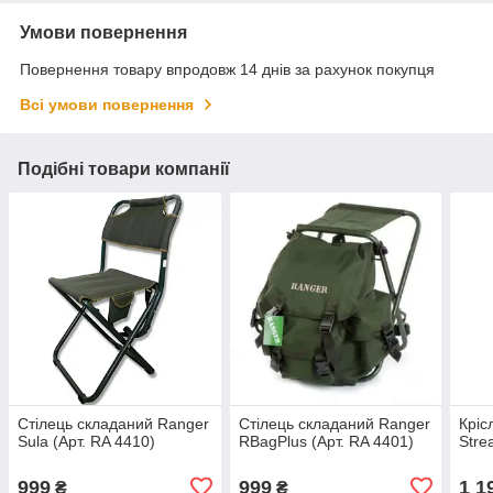
Умови повернення
Повернення товару впродовж 14 днів за рахунок покупця
Всі умови повернення
Подібні товари компанії
Стілець складаний Ranger
Стілець складаний Ranger
Кріс
Sula (Арт. RA 4410)
RBagPlus (Арт. RA 4401)
Stre
999
999
1 1
₴
₴