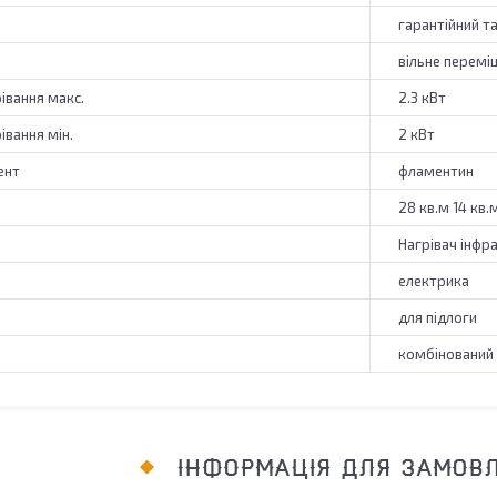
гарантійний т
вільне перемі
івання макс.
2.3 кВт
івання мін.
2 кВт
ент
фламентин
28 кв.м 14 кв
Нагрівач інфр
електрика
для підлоги
комбінований 
ІНФОРМАЦІЯ ДЛЯ ЗАМОВ