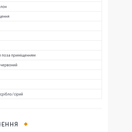
алон
щення
.м поза приміщенням
ачервоний
срібло/сірий
ЛЕННЯ