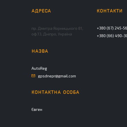
+380 (67) 245-5
пр. Дмитра Яорницького 81,
оф.13, Дніпро, Україна
+380 (66) 490-3
AutoReg
gpsdnepr@gmail.com
Євген