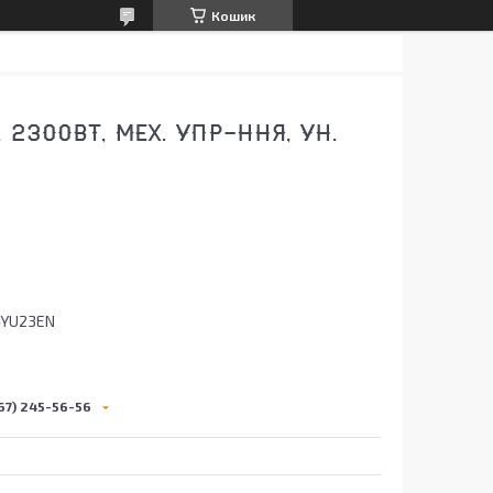
Кошик
2300ВТ, МЕХ. УПР-ННЯ, УН.
-YU23EN
67) 245-56-56