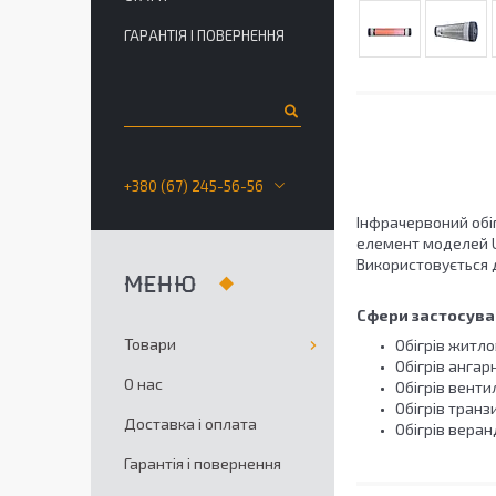
ГАРАНТІЯ І ПОВЕРНЕННЯ
+380 (67) 245-56-56
Інфрачервоний обіг
елемент моделей U
Використовується д
Сфери застосуван
Товари
Обігрів житло
Обігрів ангар
О нас
Обігрів вент
Обігрів транз
Доставка і оплата
Обігрів веран
Гарантія і повернення