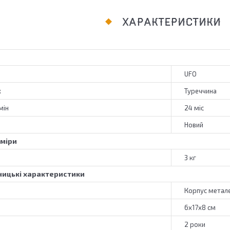
ХАРАКТЕРИСТИКИ
UFO
к
Туреччина
мін
24 міс
Новий
зміри
3 кг
ицькі характеристики
Корпус метале
6х17х8 см
2 роки