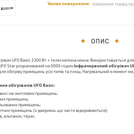
повернення товару пр
ОПИС
рівач UFO Basic 2300 Вт + телескопічна ніжка. Використовується для
FO Star розрахований на 6000 годин.
Інфрачервоний обігрівач UF
ля обігріву приміщень усіх типів та площ. Нагрівальний елемент м
ня обігрівачів UFO Basic:
вих і не житлових приміщень;
них приміщень;
ильованих приміщень;
итних приміщень (з дверима, що часто відкриваються);
д, альтанок, терас.