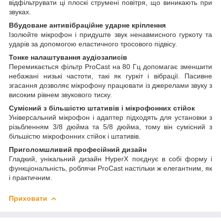
відфільтрувати ці плоскі струмені повітря, що виникають при
звуках.
Вбудоване антивібраційне ударне кріплення
Ізолюйте мікрофон і придуште звук ненавмисного гуркоту та
ударів за допомогою еластичного тросового підвісу.
Тонке налаштування аудіозаписів
Перемикається фільтр ProCast на 80 Гц допомагає зменшити
небажані низькі частоти, такі як гуркіт і вібрації. Пасивне
згасання дозволяє мікрофону працювати із джерелами звуку з
високим рівнем звукового тиску.
Сумісний з більшістю штативів і мікрофонних стійок
Універсальний мікрофон і адаптер підходять для установки з
різьбленням 3/8 дюйма та 5/8 дюйма, тому він сумісний з
більшістю мікрофонних стійок і штативів.
Приголомшливий професійний дизайн
Гладкий, унікальний дизайн HyperX поєднує в собі форму і
функціональність, роблячи ProCast настільки ж елегантним, як
і практичним.
Приховати