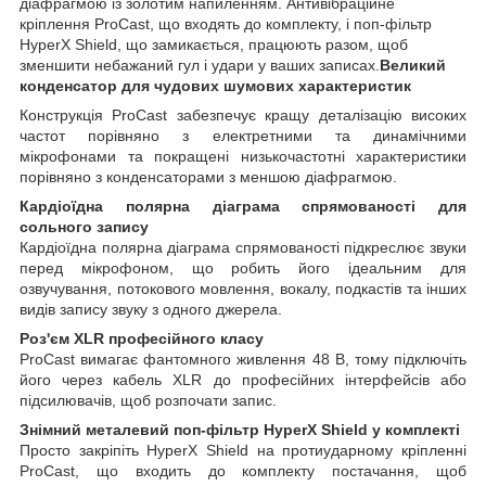
діафрагмою із золотим напиленням. Антивібраційне
кріплення ProCast, що входять до комплекту, і поп-фільтр
HyperX Shield, що замикається, працюють разом, щоб
зменшити небажаний гул і удари у ваших записах.
Великий
конденсатор для чудових шумових характеристик
Конструкція ProCast забезпечує кращу деталізацію високих
частот порівняно з електретними та динамічними
мікрофонами та покращені низькочастотні характеристики
порівняно з конденсаторами з меншою діафрагмою.
Кардіоїдна полярна діаграма спрямованості для
сольного запису
Кардіоїдна полярна діаграма спрямованості підкреслює звуки
перед мікрофоном, що робить його ідеальним для
озвучування, потокового мовлення, вокалу, подкастів та інших
видів запису звуку з одного джерела.
Роз'єм XLR професійного класу
ProCast вимагає фантомного живлення 48 В, тому підключіть
його через кабель XLR до професійних інтерфейсів або
підсилювачів, щоб розпочати запис.
Знімний металевий поп-фільтр HyperX Shield у комплекті
Просто закріпіть HyperX Shield на протиударному кріпленні
ProCast, що входить до комплекту постачання, щоб