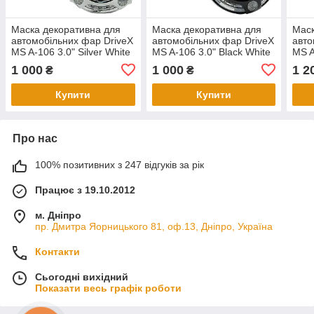
Маска декоративна для
Маска декоративна для
Маск
автомобільних фар DriveX
автомобільних фар DriveX
авто
MS A-106 3.0" Silver White
MS A-106 3.0" Black White
MS A
к-т. з вбудованою
з вбудованою підсвіткою
Whit
1 000
1 000
1 2
₴
₴
підсвіткою
вбуд
Купити
Купити
Про нас
100% позитивних з 247 відгуків за рік
Працює з 19.10.2012
м. Дніпро
пр. Дмитра Яорницького 81, оф.13, Дніпро, Україна
Контакти
Сьогодні вихідний
Показати весь графік роботи