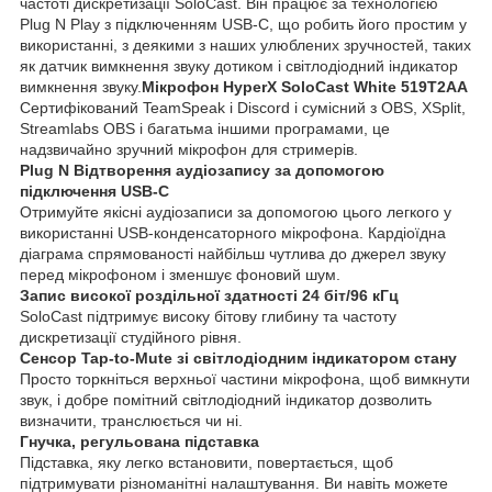
частоті дискретизації SoloCast. Він працює за технологією
Plug N Play з підключенням USB-C, що робить його простим у
використанні, з деякими з наших улюблених зручностей, таких
як датчик вимкнення звуку дотиком і світлодіодний індикатор
вимкнення звуку.
Мікрофон HyperX SoloCast White 519T2AA
Сертифікований TeamSpeak і Discord і сумісний з OBS, XSplit,
Streamlabs OBS і багатьма іншими програмами, це
надзвичайно зручний мікрофон для стримерів.
Plug N Відтворення аудіозапису за допомогою
підключення USB-C
Отримуйте якісні аудіозаписи за допомогою цього легкого у
використанні USB-конденсаторного мікрофона. Кардіоїдна
діаграма спрямованості найбільш чутлива до джерел звуку
перед мікрофоном і зменшує фоновий шум.
Запис високої роздільної здатності 24 біт/96 кГц
SoloCast підтримує високу бітову глибину та частоту
дискретизації студійного рівня.
Сенсор Tap-to-Mute зі світлодіодним індикатором стану
Просто торкніться верхньої частини мікрофона, щоб вимкнути
звук, і добре помітний світлодіодний індикатор дозволить
визначити, транслюється чи ні.
Гнучка, регульована підставка
Підставка, яку легко встановити, повертається, щоб
підтримувати різноманітні налаштування. Ви навіть можете