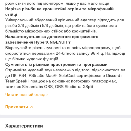
розмістити його під монітором, якщо у вас мало місця.
Нарізка різьби на кронштейні стріли та мікрофонній
стійці
Універсальний вбудований кріпильний адаптер підходить для
різьби 3/8 дюймів і 5/8 дюймів, що робить його сумісним з
більшістю мікрофонних стійок або кронштейнів.
Налаштовується за допомогою програмного
забезпечення HyperX NGENUITY
Відрегулюйте рівень гучності та оновіть мікропрограму, щоб
скористатися перевагами 24-бітного запису 96 кГц. На підході
ще більше чудових функцій.
Сумісність із різними пристроями та програмами
Отримайте чудовий звук незалежно від того, підключаєтеся ви
до ПК, PS4, PS5 або Mac®. SoloCast сертифіковано Discord і
TeamSpeak і працює на основних потокових платформах,
таких як Streamlabs OBS, OBS Studio та XSplit.
Читати повний огляд ›
Приховати
Характеристики