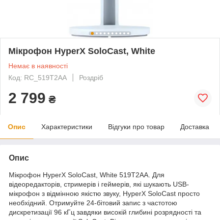
Мікрофон HyperX SoloCast, White
Немає в наявності
Код: RC_519T2AA
Роздріб
2 799
₴
Опис
Характеристики
Відгуки про товар
Доставка
Опис
Мікрофон HyperX SoloCast, White 519T2AA. Для
відеоредакторів, стримерів і геймерів, які шукають USB-
мікрофон з відмінною якістю звуку, HyperX SoloCast просто
необхідний. Отримуйте 24-бітовий запис з частотою
дискретизації 96 кГц завдяки високій глибині розрядності та