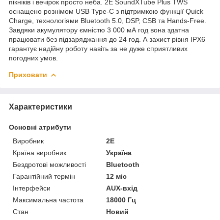
пікніків і вечірок просто неба. 2E SoundXTube Plus TWS
оснащено рознімом USB Type-C з підтримкою функції Quick
Charge, технологіями Bluetooth 5.0, DSP, CSB та Hands-Free.
Завдяки акумулятору ємністю 3 000 мА год вона здатна
працювати без підзаряджання до 24 год. А захист рівня IPX6
гарантує надійну роботу навіть за не дуже сприятливих
погодних умов.
Приховати
Характеристики
Основні атрибути
Виробник
2E
Країна виробник
Україна
Бездротові можливості
Bluetooth
Гарантійний термін
12 міс
Інтерфейси
AUX-вхід
Максимальна частота
18000 Гц
Стан
Новий