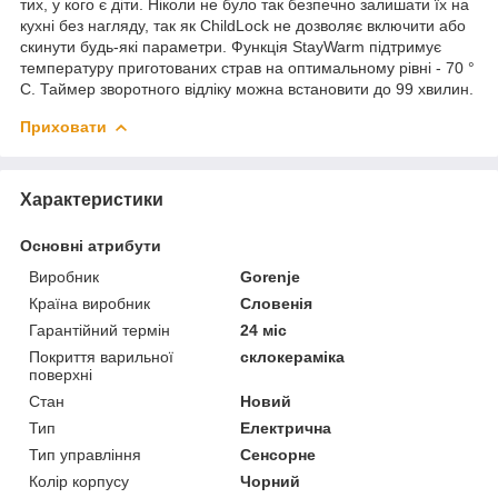
тих, у кого є діти. Ніколи не було так безпечно залишати їх на
кухні без нагляду, так як ChildLock не дозволяє включити або
скинути будь-які параметри. Функція StayWarm підтримує
температуру приготованих страв на оптимальному рівні - 70 °
С. Таймер зворотного відліку можна встановити до 99 хвилин.
Приховати
Характеристики
Основні атрибути
Виробник
Gorenje
Країна виробник
Словенія
Гарантійний термін
24 міс
Покриття варильної
склокераміка
поверхні
Стан
Новий
Тип
Електрична
Тип управління
Сенсорне
Колір корпусу
Чорний