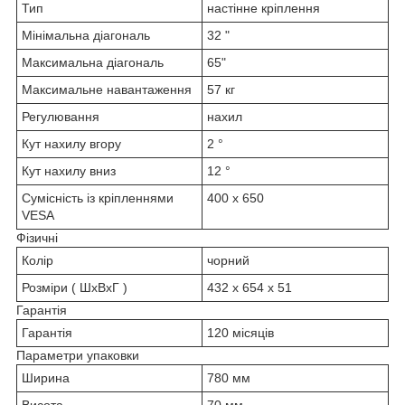
Тип
настінне кріплення
Мінімальна діагональ
32 "
Максимальна діагональ
65"
Максимальне навантаження
57 кг
Регулювання
нахил
Кут нахилу вгору
2 °
Кут нахилу вниз
12 °
Сумісність із кріпленнями
400 х 650
VESA
Фізичні
Колір
чорний
Розміри ( ШхВхГ )
432 x 654 x 51
Гарантія
Гарантія
120 місяців
Параметри упаковки
Ширина
780 мм
Висота
70 мм