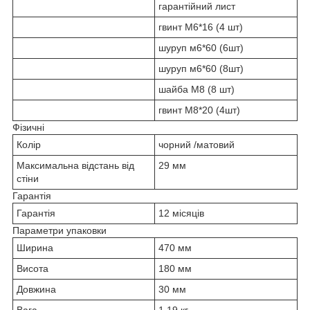
гарантійний лист
гвинт М6*16 (4 шт)
шуруп м6*60 (6шт)
шуруп м6*60 (8шт)
шайба М8 (8 шт)
гвинт М8*20 (4шт)
Фізичні
Колір
чорний /матовий
Максимальна відстань від
29 мм
стіни
Гарантія
Гарантія
12 місяців
Параметри упаковки
Ширина
470 мм
Висота
180 мм
Довжина
30 мм
Вага
1.19 кг