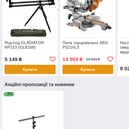
Род-под GLADIATOR
Пила торцювальна AEG
Насо
RP153 (GL8168)
PS216L3
све
відц
прот
5 149
14 969
₴
₴
15 310 ₴
PRO 
8 0
Купити
Купити
Акційні пропозиції та новинки
–2%