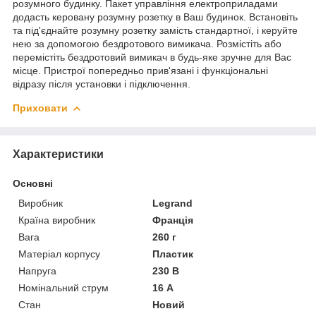
розумного будинку. Пакет управління електроприладами
додасть керовану розумну розетку в Ваш будинок. Встановіть
та під'єднайте розумну розетку замість стандартної, і керуйте
нею за допомогою бездротового вимикача. Розмістіть або
перемістіть бездротовий вимикач в будь-яке зручне для Вас
місце. Пристрої попередньо прив'язані і функціональні
відразу після установки і підключення.
Приховати
Характеристики
Основні
Виробник
Legrand
Країна виробник
Франція
Вага
260 г
Матеріал корпусу
Пластик
Напруга
230 В
Номінальний струм
16 А
Стан
Новий