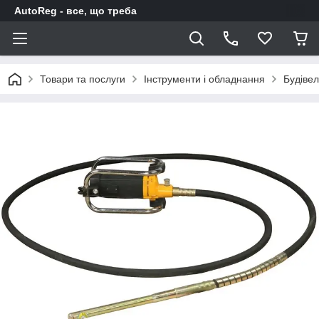
AutoReg - все, що треба
Товари та послуги
Інструменти і обладнання
Будіве