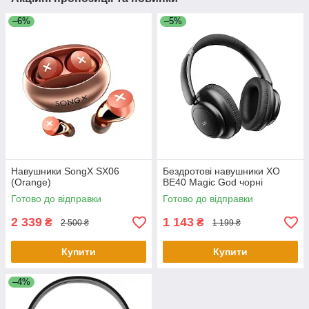
–6%
–5%
Навушники SongX SX06
Бездротові навушники XO
(Orange)
BE40 Magic God чорні
Готово до відправки
Готово до відправки
2 339
1 143
₴
₴
2 500 ₴
1 199 ₴
Купити
Купити
–4%