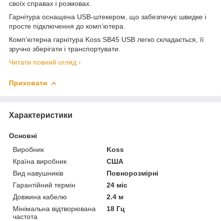
своїх справах і розмовах.
Гарнітура оснащена USB-штекером, що забезпечує швидке і
просте підключення до комп’ютера.
Комп’ютерна гарнітура Koss SB45 USB легко складається, її
зручно зберігати і транспортувати.
Читати повний огляд ›
Приховати
Характеристики
Основні
Виробник
Koss
Країна виробник
США
Вид навушників
Повнорозмірні
Гарантійний термін
24 міс
Довжина кабелю
2.4 м
Мінімальна відтворювана
18 Гц
частота