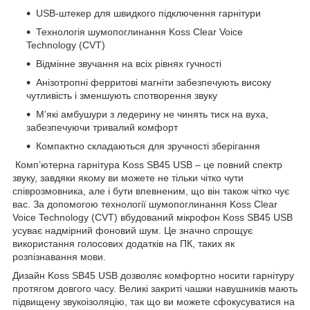
USB-штекер для швидкого підключення гарнітури
Технологія шумопоглинання Koss Clear Voice
Technology (CVT)
Відмінне звучання на всіх рівнях гучності
Анізотропні ферритові магніти забезпечують високу
чутливість і зменшують спотворення звуку
М’які амбушури з ледерину не чинять тиск на вуха,
забезпечуючи тривалий комфорт
Компактно складаються для зручності зберігання
Комп’ютерна гарнітура Koss SB45 USB – це повний спектр
звуку, завдяки якому ви можете не тільки чітко чути
співрозмовника, але і бути впевненим, що він також чітко чує
вас. За допомогою технології шумопоглинання Koss Clear
Voice Technology (CVT) вбудований мікрофон Koss SB45 USB
усуває надмірний фоновий шум. Це значно спрощує
використання голосових додатків на ПК, таких як
розпізнавання мови.
Дизайн Koss SB45 USB дозволяє комфортно носити гарнітуру
протягом довгого часу. Великі закриті чашки навушників мають
підвищену звукоізоляцію, так що ви можете сфокусуватися на