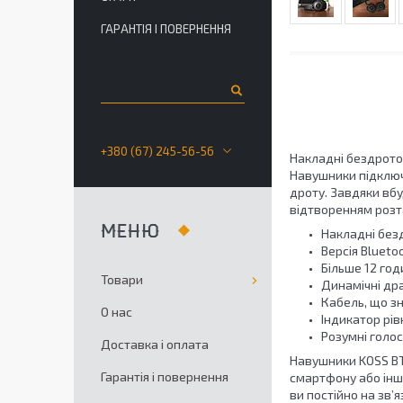
ГАРАНТІЯ І ПОВЕРНЕННЯ
+380 (67) 245-56-56
Накладні бездротов
Навушники підключ
дроту. Завдяки вбу
відтворенням розт
Накладні без
Версія Blueto
Більше 12 год
Товари
Динамічні др
Кабель, що з
О нас
Індикатор рів
Розумні голо
Доставка і оплата
Навушники KOSS BT
Гарантія і повернення
смартфону або інш
ви постійно на зв’