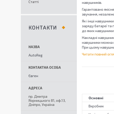
Статті
навушників.
Гарантовано якісн
звучання, незалежн
Як і інші навушник
заряду батареї та 
КОНТАКТИ
до яких навушники 
Накладні навушники
навушники можна ко
При цьому навушни
Читати повний огля
AutoReg
Євген
пр. Дмитра
Основні
Яорницького 81, оф.13,
Дніпро, Україна
Виробник