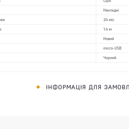
к
США
Накладні
мін
24 міс
ю
1.4 м
Новий
micro-USB
Чорний
ІНФОРМАЦІЯ ДЛЯ ЗАМОВ