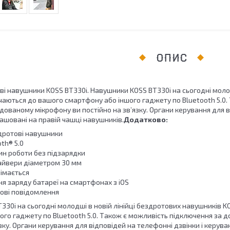
ОПИС
і навушники KOSS BT330i. Навушники KOSS BT330i на сьогодні молод
аються до вашого смартфону або іншого гаджету по Bluetooth 5.0.
дованому мікрофону ви постійно на зв’язку. Органи керування для в
ашовані на правій чашці навушників.
Додатково:
дротові навушники
oth® 5.0
ин роботи без підзарядки
айвери діаметром 30 мм
німається
ня заряду батареї на смартфонах з iOS
сові повідомлення
330i на сьогодні молодші в новій лінійці бездротових навушників 
ого гаджету по Bluetooth 5.0. Також є можливість підключення за
язку. Органи керування для відповідей на телефонні дзвінки і керув