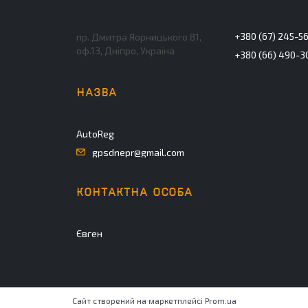
+380 (67) 245-5
пр. Дмитра Яорницького 81,
оф.13, Дніпро, Україна
+380 (66) 490-3
AutoReg
gpsdnepr@gmail.com
Євген
Сайт створений на маркетплейсі
Prom.ua