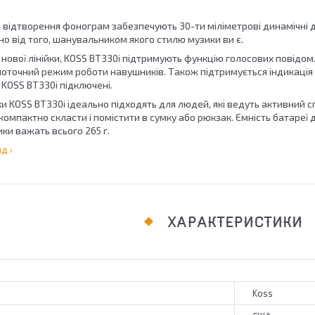
е відтворення фонограм забезпечують 30-ти міліметрові динамічні 
о від того, шанувальником якого стилю музики ви є.
и нової лінійки, KOSS BT330i підтримують функцію голосових повідомл
поточний режим роботи навушників. Також підтримується індикація 
KOSS BT330i підключені.
 KOSS BT330i ідеально підходять для людей, які ведуть активний спо
мпактно скласти і помістити в сумку або рюкзак. Ємність батареї д
ки важать всього 265 г.
д ›
ХАРАКТЕРИСТИКИ
Koss