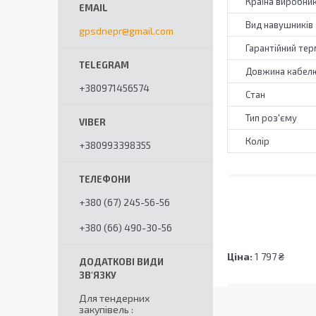
Країна виробни
Вид навушників
gpsdnepr@gmail.com
Гарантійний тер
Довжина кабел
+380971456574
Стан
Тип роз'єму
Колір
+380993398355
+380 (67) 245-56-56
+380 (66) 490-30-56
Ціна:
1 797 ₴
Для тендерних
закупівель