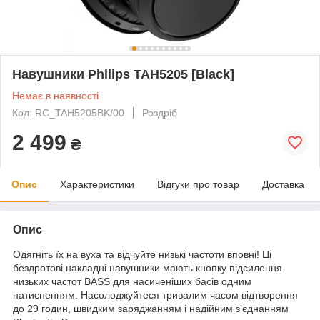
Навушники Philips TAH5205 [Black]
Немає в наявності
Код: RC_TAH5205BK/00
Роздріб
2 499
₴
Опис
Характеристики
Відгуки про товар
Доставка
Опис
Одягніть їх на вуха та відчуйте низькі частоти вповні! Ці
бездротові накладні навушники мають кнопку підсилення
низьких частот BASS для насиченіших басів одним
натисненням. Насолоджуйтеся тривалим часом відтворення
до 29 годин, швидким заряджанням і надійним з’єднанням