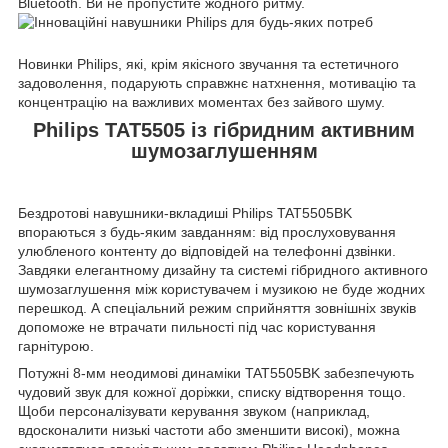
Bluetooth. Ви не пропустите жодного ритму.
Новинки Philips, які, крім якісного звучання та естетичного
задоволення, подарують справжнє натхнення, мотивацію та
концентрацію на важливих моментах без зайвого шуму.
Philips TAT5505 із гібридним активним
шумозаглушенням
Бездротові навушники-вкладиші Philips TAT5505BK
впораються з будь-яким завданням: від прослуховування
улюбленого контенту до відповідей на телефонні дзвінки.
Завдяки елегантному дизайну та системі гібридного активного
шумозаглушення між користувачем і музикою не буде жодних
перешкод. А спеціальний режим сприйняття зовнішніх звуків
допоможе не втрачати пильності під час користування
гарнітурою.
Потужні 8-мм неодимові динаміки TAT5505BK забезпечують
чудовий звук для кожної доріжки, списку відтворення тощо.
Щоби персоналізувати керування звуком (наприклад,
вдосконалити низькі частоти або зменшити високі), можна