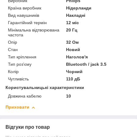
Виробник
Philips
Країна виробник
Нідерланди
Вид навушників
Накладні
Гарантійний термін
12 міс
Мінімальна відтворювана
20 Гц
частота
Опір
32 Ом
Стан
Новий
Тип кріплення
Наголов'я
Тип роз'єму
Bluetooth / jack 3.5
Колір
Чорний
Чутливість
110 дБ
Користувальницькі характеристики
Довжина кабелю
10
Приховати
Відгуки про товар