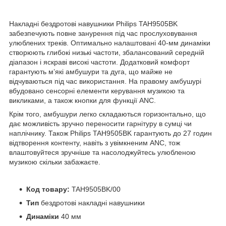
Накладні бездротові навушники Philips TAH9505BK
забезпечують повне занурення під час прослуховування
улюблених треків. Оптимально налаштовані 40-мм динаміки
створюють глибокі низькі частоти, збалансований середній
діапазон і яскраві високі частоти. Додатковий комфорт
гарантують м’які амбушури та дуга, що майже не
відчуваються під час використання. На правому амбушурі
вбудовано сенсорні елементи керування музикою та
викликами, а також кнопки для функції ANC.
Крім того, амбушури легко складаються горизонтально, що
дає можливість зручно переносити гарнітуру в сумці чи
наплічнику. Також Philips TAH9505BK гарантують до 27 годин
відтворення контенту, навіть з увімкненим ANC, тож
влаштовуйтеся зручніше та насолоджуйтесь улюбленою
музикою скільки забажаєте.
Код товару:
TAH9505BK/00
Тип
бездротові накладні навушники
Динаміки
40 мм