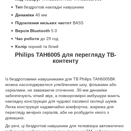
Тип
бездротові накладні навушники
Динаміки
40 мм
Підсилення низьких частот
BASS
Версія Bluetooth
5.0
Час роботи
до 29 год
Колір
чорний та білий
Philips TAH6005 для перегляду ТВ-
контенту
Із бездротовими навушниками для ТВ Philips TAH6005BK
можна насолоджуватися улюбленими шоу, фільмами або
серіалами, не заважаючи оточенню. 30-мм динаміки
забезпечують чіткий звук, а повнорозмірні амбушури мають
накладну конструкцію для чудової пасивної ізоляції шумів.
Легка конструкція надзвичайно комфортна, зокрема для
перегляду вечірніх серіалів, аби не розбудити нікого з
домашніх.
До речі, ці бездротові навушники для телевізора автоматично