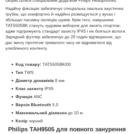
скористатися спеціальним додатком Philips Headphones.
Надійну фіксацію забезпечує спеціальна овальна акустична
трубка, що комфортно й надійно розміщується у вухах і
збільшує пасивну ізоляцію шумів. Крім того, навушники
TAT5505BK стануть чудовим вибором для занять спортом,
адже підтримують стандарт захисту IPX5 і не бояться вологи.
Зарядний футляр забезпечує до 20 годин відтворення, що
дає змогу протягом тривалого часу не відриватися від
улюбленого контенту.
Код товару:
TAT5505BK/00
Тип
TWS
Діаметр динаміків
8 мм
Клас захисту
IPX5
Функція
ANC
Версія Bluetooth
5.0
Максимальний діапазон
до 10 м
Колір
чорний
Philips TAH9505 для повного занурення