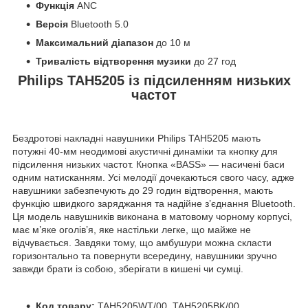
Функція
ANC
Версія
Bluetooth 5.0
Максимальний діапазон
до 10 м
Тривалість відтворення музики
до 27 год
Philips TAН5205 із підсиленням низьких
частот
Бездротові накладні навушники Philips TAH5205 мають
потужні 40-мм неодимові акустичні динаміки та кнопку для
підсилення низьких частот. Кнопка «BASS» — насичені баси
одним натисканням. Усі мелодії дочекаються свого часу, адже
навушники забезпечують до 29 годин відтворення, мають
функцію швидкого заряджання та надійне з’єднання Bluetooth.
Ця модель навушників виконана в матовому чорному корпусі,
має м’яке оголів’я, яке настільки легке, що майже не
відчувається. Завдяки тому, що амбушури можна скласти
горизонтально та повернути всередину, навушники зручно
завжди брати із собою, зберігати в кишені чи сумці.
Код товару:
TAH5205WT/00, TAH5205BK/00