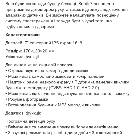
Ваш будинок завжди буде у безпеці. Sonik 7 оснащено
програмним детектором руху, а також підтримує підключення
апаратних датчиків. Ви зможете налаштувати повноцінну
систему спостереження і завжди бути в курсі того, що
відбувається за дверима.
Характеристики
Дисплей: 7” сенсорний IPS екран 16: 9
Розміри: 176×133×20 мм
Унікальні функції:
Два динаміка на лицьовій поверхні
• Окрема акустична камера для динаміків
• Можливість самостійно змінювати колір панелей
• Надтонкі рамки навколо екрану • Підтримка панелей виклику
будь-якого стандарту (CVBS, AHD 1.0, AHD 2.0)
• Можливість відключення підсвічування кнопки панелі виклику
• Розумна фоторамка
• Встановлення будь-яких MP3 мелодій виклику
Додаткові функції:
Програмна детекція руху
• Ввімкнення та вимкнення звуку вибору елементів меню
• 3 звукові режими для різної години доби • 3-х кольоровий