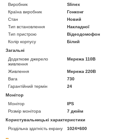
Виробник
Slinex
Країна виробник
Гонконг
Стан
Новий
Тип встановлення
Накладної
Тип пристрою
Відеодомофон
Колір корпусу
Білий
Загальні
Додаткове джерело
Мережа 110В
живлення
Живлення
Мережа 220В
Вага
730
Гарантійний термін
24
Монітор
Монітор
IPS
Розмір монітора
7 дюйм
Користувальницькі характеристики
Роздільна здатність екрану
1024×600