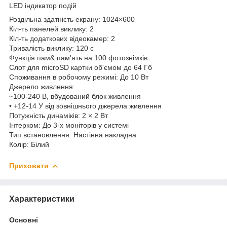
LED індикатор подій
Роздільна здатність екрану: 1024×600
Кіл-ть панелей виклику: 2
Кіл-ть додаткових відеокамер: 2
Тривалість виклику: 120 с
Функція пам& пам'ять на 100 фотознімків
Слот для microSD картки об'ємом до 64 Гб
Споживання в робочому режимі: До 10 Вт
Джерело живлення:
~100-240 В, вбудований блок живлення
• +12-14 У від зовнішнього джерела живлення
Потужність динаміків: 2 × 2 Вт
Інтерком: До 3-х моніторів у системі
Тип встановлення: Настінна накладна
Колір: Білий
Приховати
Характеристики
Основні