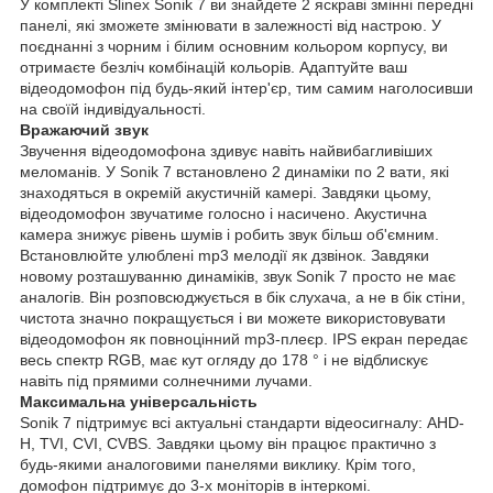
У комплекті Slinex Sonik 7 ви знайдете 2 яскраві змінні передні
панелі, які зможете змінювати в залежності від настрою. У
поєднанні з чорним і білим основним кольором корпусу, ви
отримаєте безліч комбінацій кольорів. Адаптуйте ваш
відеодомофон під будь-який інтер'єр, тим самим наголосивши
на своїй індивідуальності.
Вражаючий звук
Звучення відеодомофона здивує навіть найвибагливіших
меломанів. У Sonik 7 встановлено 2 динаміки по 2 вати, які
знаходяться в окремій акустичній камері. Завдяки цьому,
відеодомофон звучатиме голосно і насичено. Акустична
камера знижує рівень шумів і робить звук більш об'ємним.
Встановлюйте улюблені mp3 мелодії як дзвінок. Завдяки
новому розташуванню динаміків, звук Sonik 7 просто не має
аналогів. Він розповсюджується в бік слухача, а не в бік стіни,
чистота значно покращується і ви можете використовувати
відеодомофон як повноцінний mp3-плеєр. IPS екран передає
весь спектр RGB, має кут огляду до 178 ° і не відблискує
навіть під прямими солнечними лучами.
Максимальна універсальність
Sonik 7 підтримує всі актуальні стандарти відеосигналу: AHD-
H, TVI, CVI, CVBS. Завдяки цьому він працює практично з
будь-якими аналоговими панелями виклику. Крім того,
домофон підтримує до 3-х моніторів в інтеркомі.