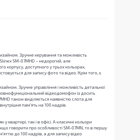
дизайном. Зручне керування та можливість
linex SМ-07MHD – недорогий, але
о корпусу, доступного у трьох кольорах,
товується для запису фото та відео. Крім того, є
изайном. Зручне управління і можливість детальної
повнофункціональний відеодомофон із досить
7MHD також виділяється наявністю слота для
 внутрішня пам'ять на 100 кадрів.
 квартирі, так і в офісі. А класичні кольори
 Якщо говорити про особливості SМ-07MN, то в першу
'яттю до 100 кадрів, а для запису відео