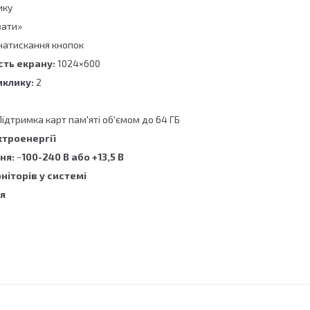
ику
вати»
 натискання кнопок
сть екрану
:
1024×600
иклику
:
2
ідтримка карт пам'яті об'ємом до 64 ГБ
троенергії
ня
:
~100-240 B або +13,5 В
ніторів у системі
я