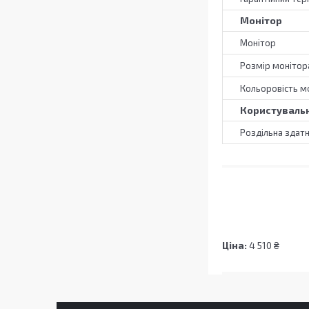
Монітор
Монітор
Розмір монітор
Кольоровість м
Користувальн
Роздільна здатн
Ціна:
4 510 ₴