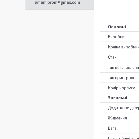
amam.prom@gmail.com
Основні
Виробник
Країна виробни
Стан
Тип встановлен
Тип пристрою
Колір корпусу
Загальні
Додаткове дже
Живлення
Вага
Гарантійний тер