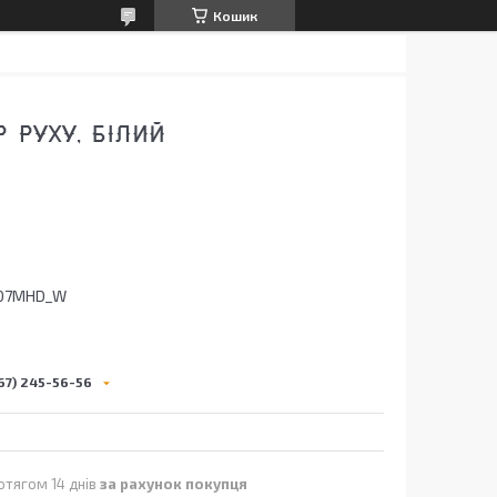
Кошик
 РУХУ, БІЛИЙ
07MHD_W
67) 245-56-56
отягом 14 днів
за рахунок покупця