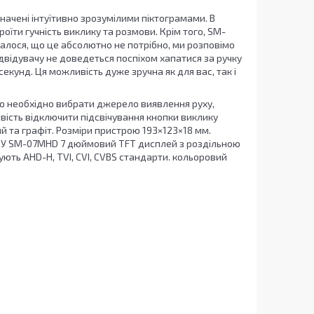
начені інтуїтивно зрозумілими піктограмами. В
їти гучність виклику та розмови. Крім того, SM-
алося, що це абсолютно не потрібно, ми розповімо
двідувачу не доведеться поспіхом хапатися за ручку
екунд. Ця можливість дуже зручна як для вас, так і
о необхідно вибрати джерело виявлення руху,
вість відключити підсвічування кнопки виклику
ий та графіт. Розміри пристрою 193×123×18 мм.
. У SM-07MHD 7 дюймовий TFT дисплей з роздільною
ють AHD-H, TVI, CVI, CVBS стандарти. кольоровий