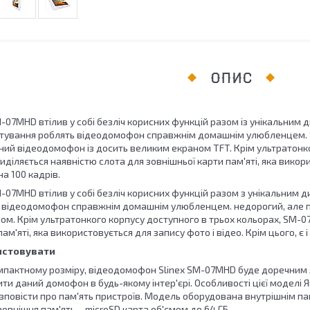
ОПИС
07MHD втілив у собі безліч корисних функцій разом із унікальним 
ування роблять відеодомофон справжнім домашнім улюбленцем. S
ий відеодомофон із досить великим екраном TFT. Крім ультратонког
іляється наявністю слота для зовнішньої карти пам'яті, яка викорис
на 100 кадрів.
07MHD втілив у собі безліч корисних функцій разом з унікальним д
 відеодомофон справжнім домашнім улюбленцем. недорогий, але 
ом. Крім ультратонкого корпусу доступного в трьох кольорах, SМ-0
ам'яті, яка використовується для запису фото і відео. Крім цього, є і
истовувати
пактному розміру, відеодомофон Slinex SM-07MHD буде доречним як у
ти даний домофон в будь-якому інтер'єрі. Особливості цієї моделі
зповісти про пам'ять пристроїв. Модель оборудована внутрішнім пам
овнішня пам'ять – microSD карта об'ємом до 64 ГБ.