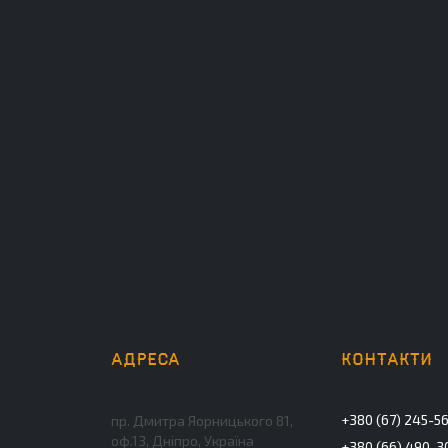
+380 (67) 245-5
пр. Дмитра Яорницького 81,
оф.13, Дніпро, Україна
+380 (66) 490-3