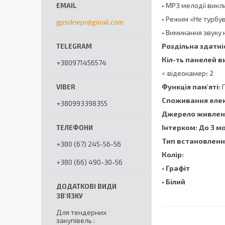
• MP3 мелодії викл
• Режим «Не турбу
gpsdnepr@gmail.com
• Вимикання звуку
Роздільна здатні
Кіл-ть панелей в
+380971456574
< відеокамер
:
2
Функція пам'яті
:
П
Споживання елек
+380993398355
Джерело живлен
Інтерком
:
До 3 мо
Тип встановленн
+380 (67) 245-56-56
Колір
:
+380 (66) 490-30-56
• Графіт
• Білий
Для тендерних
закупівель