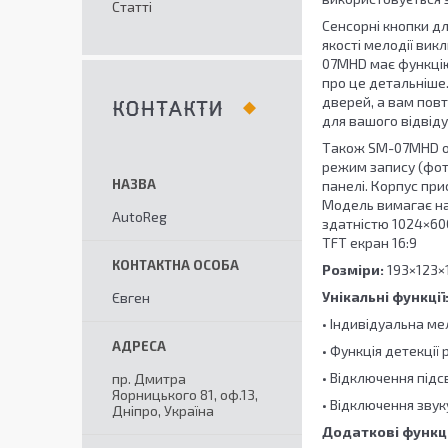
Статті
Сенсорні кнопки дл
якості мелодії вик
07МHD має функцію
про це детальніше
дверей, а вам повт
КОНТАКТИ
для вашого відвіду
Також SM-07MHD ос
режим запису (фото
панелі. Корпус при
Модель вимагає на
AutoReg
здатністю 1024×600
TFT екран 16:9
Розміри
:
193×123×
Унікальні функції
Євген
• Індивідуальна ме
• Функція детекції 
• Відключення під
пр. Дмитра
Яорницького 81, оф.13,
• Відключення зву
Дніпро, Україна
Додаткові функці