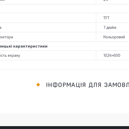
TFT
а
7 дюйм
онітора
Кольоровий
ицькі характеристики
ість екрану
1024×600
ІНФОРМАЦІЯ ДЛЯ ЗАМОВ