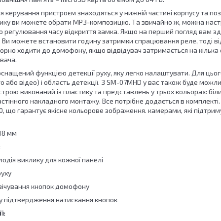
я керування пристроєм знаходяться у нижній частині корпусу та поз
лику ви можете обрати MP3-композицію. Та звичайно ж, можна настро
 регулювання часу відкриття замка. Якщо на перший погляд вам зд
. Ви можете встановити годину затримки спрацювання реле, тоді ві
орно ходити до домофону, якщо відвідувач затримається на кілька с
вача.
нащений функцією детекції руху, яку легко налаштувати. Для цьог
 або відео) і область детекції. З SM-07MHD у вас також буде можли
строю виконаний із пластику та представлень у трьох кольорах: біл
стінного накладного монтажу. Все потрібне додається в комплекті
, що гарантує якісне кольорове зображення. камерами, які підтриму
18 мм
:
лодія виклику для кожної панелі
руху
свічування кнопок домофону
ку підтвердження натискання кнопок
ї
: