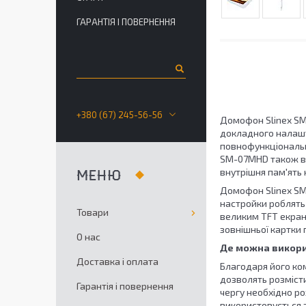
ГАРАНТІЯ І ПОВЕРНЕННЯ
+380 (67) 245-56-56
Домофон Slinex SМ-
докладного налашт
повнофункціональн
SМ-07MHD також вид
внутрішня пам'ять 
Домофон Slinex SМ-
настройки роблять
Товари
великим TFT екран
зовнішньої картки п
О нас
Де можна викор
Доставка і оплата
Благодаря його ком
дозволять розмісти
Гарантія і повернення
чергу необхідно ро
використовується з