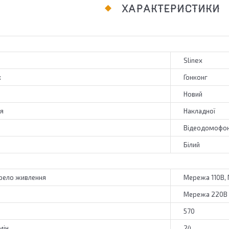
ХАРАКТЕРИСТИКИ
Slinex
к
Гонконг
Новий
ня
Накладної
Відеодомофо
Білий
рело живлення
Мережа 110В,
Мережа 220В
570
мін
24