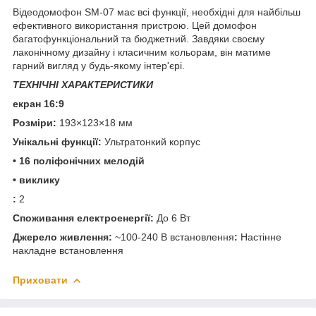
Відеодомофон SM-07 має всі функції, необхідні для найбільш
ефективного використання пристрою. Цей домофон
багатофункціональний та бюджетний. Завдяки своєму
лаконічному дизайну і класичним кольорам, він матиме
гарний вигляд у будь-якому інтер'єрі.
ТЕХНІЧНІ ХАРАКТЕРИСТИКИ
екран 16:9
Розміри
:
193×123×18 мм
Унікальні функції
:
Ультратонкий корпус
• 16 поліфонічних мелодій
• виклику
:
2
Споживання електроенергії
:
До 6 Вт
Джерело живлення
:
~100-240 B встановлення
:
Настінне
накладне встановлення
Приховати