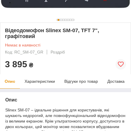
Відеодомофон Slinex SM-07, TFT 7",
графітовий
Немає в наявності
Код: RC_SM-07_GR
Роздріб
3 895
₴
Опис
Характеристики
Відгуки про товар
Доставка
Опис
Slinex SM-07 – ідеальне рішення для користувачів, які
шукають недорогий, але повнофункціональний відеодомофон
із великим екраном. Крім ультратонкого корпусу, доступного в
двох кольорах, цей монітор може похвалитися вбудованим