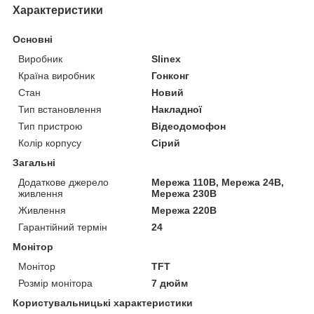
Характеристики
Основні
Виробник
Slinex
Країна виробник
Гонконг
Стан
Новий
Тип встановлення
Накладної
Тип пристрою
Відеодомофон
Колір корпусу
Сірий
Загальні
Додаткове джерело
Мережа 110В, Мережа 24В,
живлення
Мережа 230В
Живлення
Мережа 220В
Гарантійний термін
24
Монітор
Монітор
TFT
Розмір монітора
7 дюйм
Користувальницькі характеристики