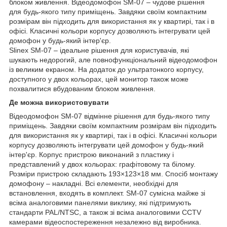
блоком живлення. Відеодомофон SM-07 – чудове рішення
для будь-якого типу приміщень. Завдяки своїм компактним
розмірам він підходить для використання як у квартирі, так і в
офісі. Класичні кольори корпусу дозволяють інтегрувати цей
домофон у будь-який інтер'єр.
Slinex SM-07 – ідеальне рішення для користувачів, які
шукають недорогий, але повнофункціональний відеодомофон
із великим екраном. На додаток до ультратонкого корпусу,
доступного у двох кольорах, цей монитор також може
похвалитися вбудованим блоком живлення.
Де можна використовувати
Відеодомофон SM-07 відмінне рішення для будь-якого типу
приміщень. Завдяки своїм компактним розмірам він підходить
для використання як у квартирі, так і в офісі. Класичні кольори
корпусу дозволяють інтегрувати цей домофон у будь-який
інтер'єр. Корпус пристрою виконаний з пластику і
представлений у двох кольорах: графітовому та білому.
Розміри пристрою складають 193×123×18 мм. Спосіб монтажу
домофону – накладні. Всі елементи, необхідні для
встановлення, входять в комплект. ЅМ-07 сумісна майже зі
всіма аналоговими панелями виклику, які підтримують
стандарти PAL/NTSC, а також зі всіма аналоговими CCTV
камерами відеоспостереження незалежно від виробника.