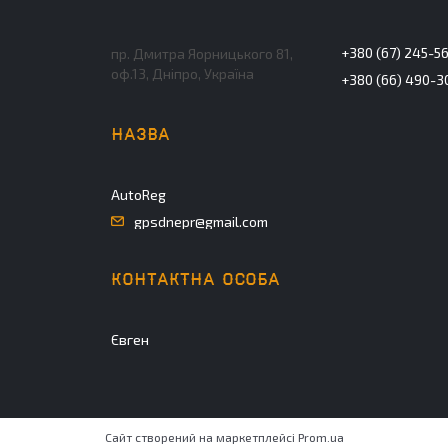
+380 (67) 245-5
пр. Дмитра Яорницького 81,
оф.13, Дніпро, Україна
+380 (66) 490-3
AutoReg
gpsdnepr@gmail.com
Євген
Сайт створений на маркетплейсі
Prom.ua