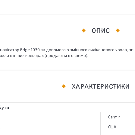
ОПИС
лонавігатор Edge 1030 за допомогою змінного силіконового чохла,
охли в інших кольорах (продаються окремо).
ХАРАКТЕРИСТИКИ
бути
Garmin
к
США