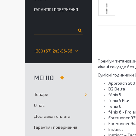
ГАРАНТІЯ І ПОВЕРНЕННЯ
+380 (67) 245-56-56
Преміум титановий 
лічені секунди без
Сумісні годинники 
Approach S60
D2 Delta
Товари
fēnix 5
fēnix 5 Plus
О нас
fēnix 6
fēnix 6 - Pro 
Доставка і оплата
Forerunner 93
Forerunner 94
Гарантія і повернення
Instinct
Instinct – Tact