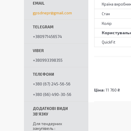
Країна виробни
gpsdnepr@gmail.com
Стан
Колір
Користувальн
+380971456574
QuickFit
+380993398355
+380 (67) 245-56-56
Ціна:
11 760 ₴
+380 (66) 490-30-56
Для тендерних
закупівель