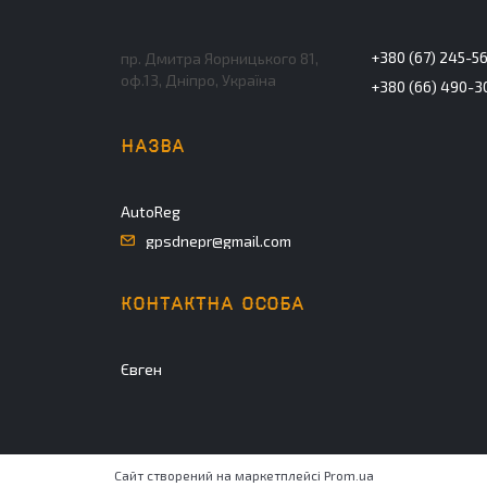
+380 (67) 245-5
пр. Дмитра Яорницького 81,
оф.13, Дніпро, Україна
+380 (66) 490-3
AutoReg
gpsdnepr@gmail.com
Євген
Сайт створений на маркетплейсі
Prom.ua