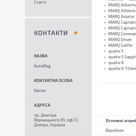
Статті
MARQ Adventu
MARQ Athlete
MARQ Aviator
MARQ Captain
MARQ Captain:
КОНТАКТИ
MARQ Comma
MARQ Driver
MARQ Golfer
quatix 5
quatix 5 Sapph
quatix 6
AutoReg
quatix 6 Titan
Євген
пр. Дмитра
Яорницького 81, оф.13,
Основні атри
Дніпро, Україна
Виробник