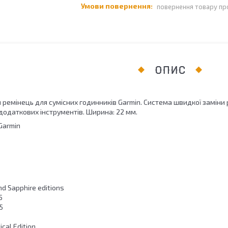
повернення товару пр
ОПИС
ремінець для сумісних годинників Garmin. Система швидкої заміни 
 додаткових інструментів. Ширина: 22 мм.
Garmin
and Sapphire editions
5
5
ical Edition