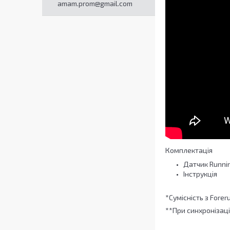
amam.prom@gmail.com
Комплектація
Датчик Runni
Інструкція
*Сумісність з Forer
**При синхронізац