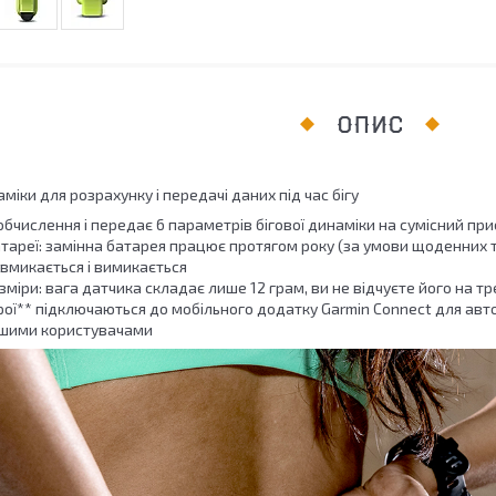
ОПИС
міки для розрахунку і передачі даних під час бігу
бчислення і передає 6 параметрів бігової динаміки на сумісний при
атареї: замінна батарея працює протягом року (за умови щоденних 
вмикається і вимикається
зміри: вага датчика складає лише 12 грам, ви не відчуєте його на т
рої** підключаються до мобільного додатку Garmin Connect для авто
іншими користувачами