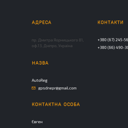
+380 (67) 245-5
пр. Дмитра Яорницького 81,
оф.13, Дніпро, Україна
+380 (66) 490-3
AutoReg
gpsdnepr@gmail.com
Євген