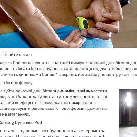
, бігайте вільно
amics Pod легко кріпиться на талії і вимірює важливі дані бігової 
ливість бігати без нагрудного кардіоремінця і відчувати більше свобо
існими годинниками Garmin*, закріпіть його ззаду по центру талії і 
ою бігову форму
ізуйте важливі дані бігової динаміки, такі як частота
оку, час і баланс часу контакту з землею, вертикальні
альний коефіцієнт. Ці біомеханічні вимірювання
ще зрозуміти рівень своєї бігової форми і домогтися
 на змаганнях.
Running Dynamics Pod
 на талії і за допомогою вбудованого акселерометра
о торсу. На основі лічених показників датчик надає 6