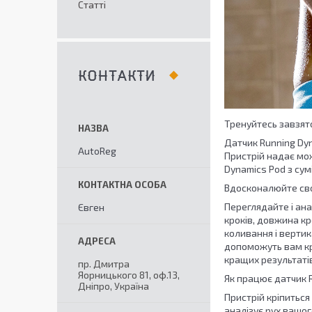
Статті
КОНТАКТИ
Тренуйтесь завзято
Датчик Running Dyn
AutoReg
Пристрій надає мож
Dynamics Pod з сум
Вдосконалюйте св
Переглядайте і анал
Євген
кроків, довжина кр
коливання і вертик
допоможуть вам кра
кращих результатів
пр. Дмитра
Яорницького 81, оф.13,
Як працює датчик 
Дніпро, Україна
Пристрій кріпиться
аналізує рух вашог