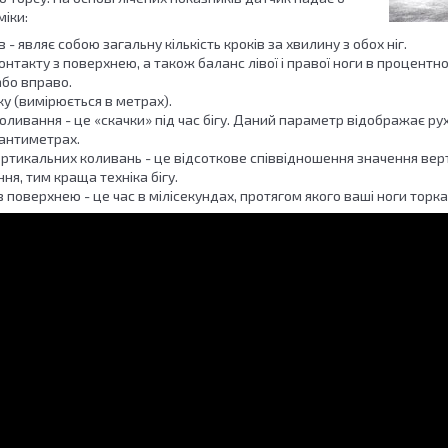
міки:
 - являє собою загальну кількість кроків за хвилину з обох ніг.
онтакту з поверхнею, а також баланс лівої і правої ноги в процентн
або вправо.
у (вимірюється в метрах).
оливання - це «скачки» під час бігу. Даний параметр відображає рух
сантиметрах.
ертикальних коливань - це відсоткове співвідношення значення вер
ня, тим краща техніка бігу.
з поверхнею - це час в мілісекундах, протягом якого ваші ноги торк