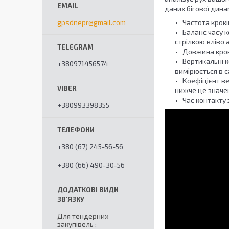
даних бігової дина
gpsdnepr@gmail.com
Частота кроків
Баланс часу к
стрілкою вліво 
Довжина крок
Вертикальні к
+380971456574
вимірюється в 
Коефіцієнт в
нижче це значен
Час контакту 
+380993398355
+380 (67) 245-56-56
+380 (66) 490-30-56
Для тендерних
закупівель