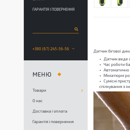
ГАРАНТІЯ І ПОВЕРНЕННЯ
+380 (67) 245-56-56
Датчик бігової дина
Датчик веде о
Час роботи б
Автоматично 
Мініатюрні ро
Сумісні прист
спілкування з 
Товари
О нас
Доставка і оплата
Гарантія і повернення