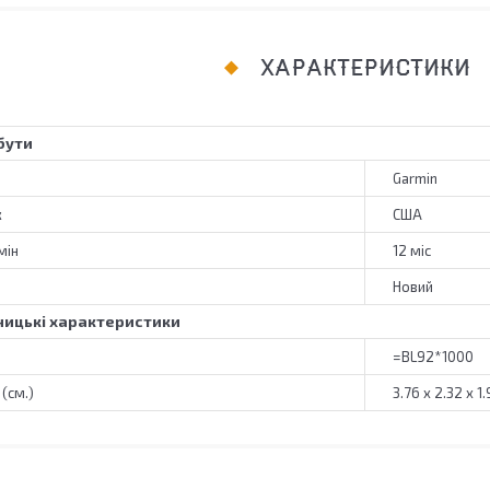
ХАРАКТЕРИСТИКИ
бути
Garmin
к
США
мін
12 міс
Новий
ицькі характеристики
=BL92*1000
(см.)
3.76 x 2.32 x 1