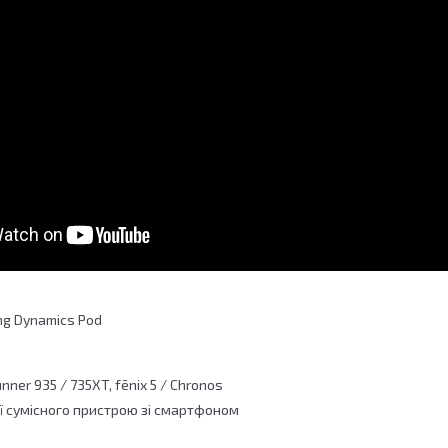
ng Dynamics Pod
unner 935 / 735XT, fēnix 5 / Chronos
ії сумісного пристрою зі смартфоном