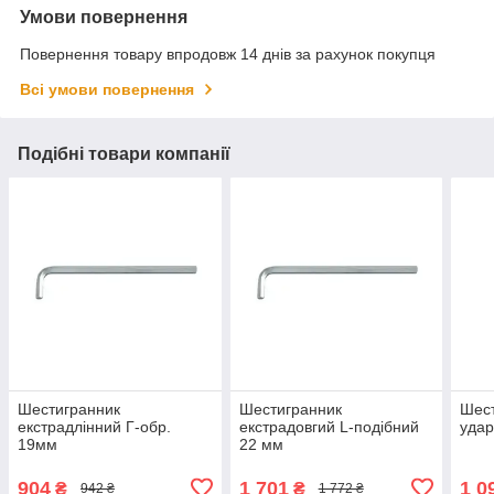
Умови повернення
Повернення товару впродовж 14 днів за рахунок покупця
Всі умови повернення
Подібні товари компанії
Шестигранник
Шестигранник
Шест
екстрадлінний Г-обр.
екстрадовгий L-подібний
уда
19мм
22 мм
904
1 701
1 0
₴
₴
942 ₴
1 772 ₴