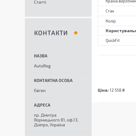
Країна виробни
Статті
Стан
Колір
Користувальн
КОНТАКТИ
QuickFit
AutoReg
Ціна:
12 558 ₴
Євген
пр. Дмитра
Яорницького 81, оф.13,
Дніпро, Україна