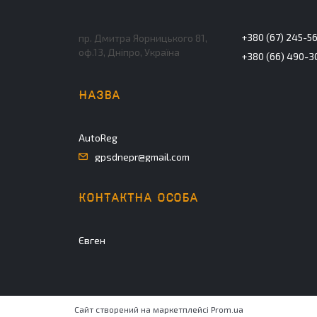
+380 (67) 245-5
пр. Дмитра Яорницького 81,
оф.13, Дніпро, Україна
+380 (66) 490-3
AutoReg
gpsdnepr@gmail.com
Євген
Сайт створений на маркетплейсі
Prom.ua