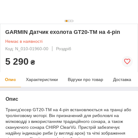
GARMIN Датчик ехолота GT20-TM на 4-pin
Немає в наявності
Код: N_010-01960-00
Роздріб
5 290
₴
Опис
Характеристики
Відгуки про товар
Доставка
Опис
Трансд'юсер GT20-TM на 4-pin встановлюється на транці або
тролінговому моторі. Він призначений для риболовлі на
мілководді з використанням традиційного сонара, а також
скануючого сонара CHIRP ClearVü. Пристрій забезпечує
надійну індикацію риби (у вигляді арок) та чіткі зображення