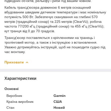
підводних об'єктів, рельєфу і риби під вашим човном.
Кабель трансд'юсера довжиною 6 метрів оснащений
вбудованим швидким датчиком температури і має номінальну
потужність 500 Вт. Забезпечує сканування на глибині 570
метрів (традиційний сонар) та 225 метрів (ClearVü); робоча
частота 77/200 кГц (традиційний сонар) та 455 кГц (ClearVü);
кут транця від 0 до 70 градусів.
Трансд'юсер поставляється з кріпленнями на транець і
тролінговий мотор, а також з інструкцією з встановлення.
Уважно дотримуйтесь інструкцій, щоб не пошкодити судно під
час монтажу.
Приховати
Характеристики
Основні
Виробник
Garmin
Країна виробник
США
Стан
Новий