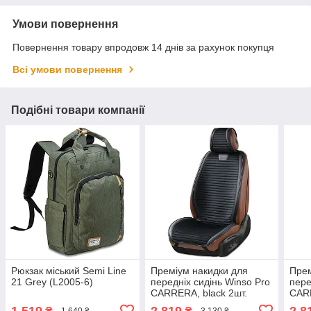
Умови повернення
Повернення товару впродовж 14 днів за рахунок покупця
Всі умови повернення
Подібні товари компанії
Рюкзак міський Semi Line
Преміум накидки для
Прем
21 Grey (L2005-6)
передніх сидінь Winso Pro
пере
СARRERA, black 2шт.
СARR
1 519
2 819
2 8