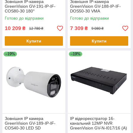
Зовнішня IP-камера
Зовнішня IP-камера
GreenVision GV-191-IP-IF-
GreenVision GV-188-IP-IF-
COS80-30 180°
DOS50-30 VMA
Готово до відправки
Готово до відправки
10 209
7 309
₴
₴
12 780 ₴
9 080 ₴
Купити
Купити
–19%
–19%
Зовнішня IP камера
IP відеореєстратор 16-
GreenVision GV-189-IP-IF-
канальний 12MP NVR
COS40-30 LED SD
GreenVision GV-N-I017/16 (A)