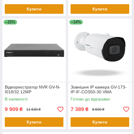
Купити
Купити
–15%
–14%
Відеореєстратор NVR GV-N-
Зовнішня IP камера GV-173-
I018/32 12MP
IP-IF-COS50-30 VMA
В наявності
Готово до відправки
9 909
7 389
₴
₴
11 630 ₴
8 600 ₴
Купити
Купити