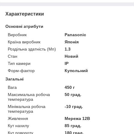
Характеристики
Основні атрибути
Виробник
Panasonic
Країна виробник
Японія
Роздільна здатність (Мп)
1.3
Стан
Новий
Тип камери
IP
Форм-фактор
Купольний
Загальні
Вага
450 г
Максимальна робоча
50 град.
температура
Мінімальна робоча
-10 град.
температура
Живлення
Мережа 12В
Кут нахилу
85 град.
Кут повороту
180 град.