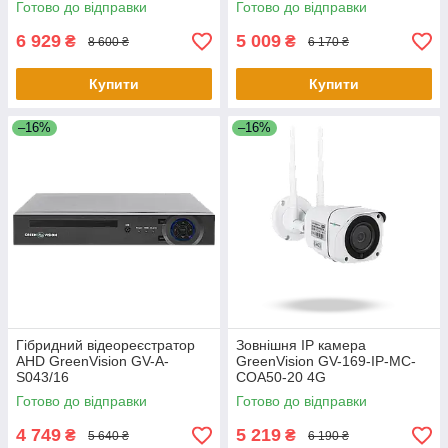
Готово до відправки
Готово до відправки
6 929
5 009
₴
₴
8 600 ₴
6 170 ₴
Купити
Купити
–16%
–16%
Гібридний відеореєстратор
Зовнішня IP камера
AHD GreenVision GV-A-
GreenVision GV-169-IP-MC-
S043/16
COA50-20 4G
Готово до відправки
Готово до відправки
4 749
5 219
₴
₴
5 640 ₴
6 190 ₴