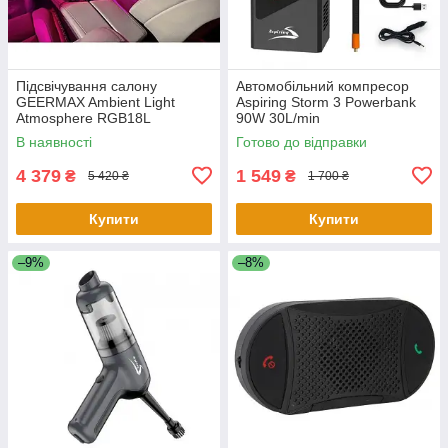
Підсвічування салону
Автомобільний компресор
GEERMAX Ambient Light
Aspiring Storm 3 Powerbank
Atmosphere RGB18L
90W 30L/min
В наявності
Готово до відправки
4 379
1 549
₴
₴
5 420 ₴
1 700 ₴
Купити
Купити
–9%
–8%