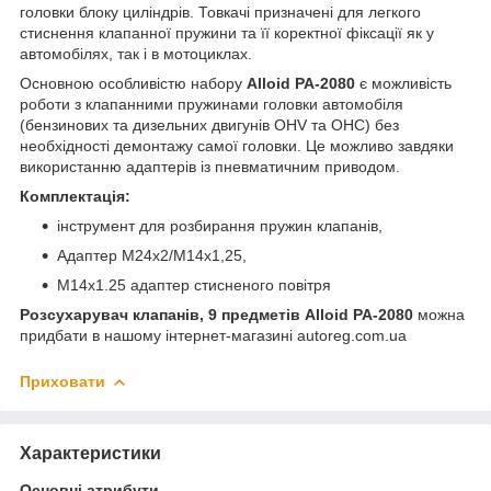
головки блоку циліндрів. Товкачі призначені для легкого
стиснення клапанної пружини та її коректної фіксації як у
автомобілях, так і в мотоциклах.
Основною особливістю набору
Alloid РА-2080
є можливість
роботи з клапанними пружинами головки автомобіля
(бензинових та дизельних двигунів OHV та OHC) без
необхідності демонтажу самої головки. Це можливо завдяки
використанню адаптерів із пневматичним приводом.
Комплектація:
інструмент для розбирання пружин клапанів,
Адаптер M24x2/M14x1,25,
M14x1.25 адаптер стисненого повітря
Розсухарувач клапанів, 9 предметів Alloid РА-2080
можна
придбати в нашому інтернет-магазині autoreg.com.ua
Приховати
Характеристики
Основні атрибути