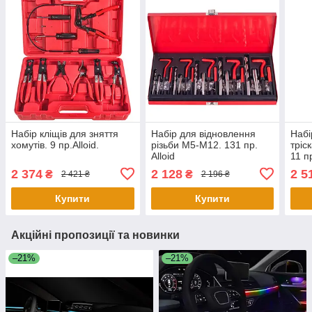
Набір кліщів для зняття
Набір для відновлення
Набі
хомутів. 9 пр.Alloid.
різьби M5-M12. 131 пр.
тріс
Alloid
11 п
Alloi
2 374
2 128
2 5
₴
₴
2 421 ₴
2 196 ₴
Купити
Купити
Акційні пропозиції та новинки
–21%
–21%