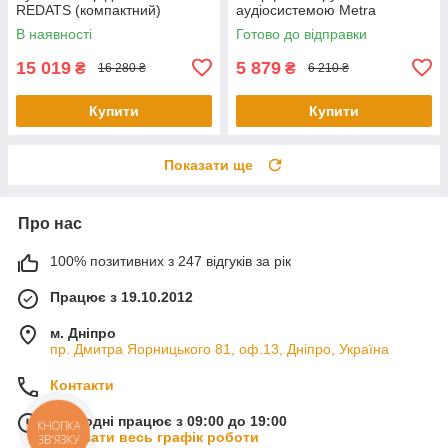
REDATS (компактний)
аудіосистемою Metra
ASWCSTALK
В наявності
Готово до відправки
15 019
5 879
₴
₴
16 280 ₴
6 210 ₴
Купити
Купити
Показати ще
Про нас
100% позитивних з 247 відгуків за рік
Працює з 19.10.2012
м. Дніпро
пр. Дмитра Яорницького 81, оф.13, Дніпро, Україна
Контакти
Сьогодні працює з 09:00 до 19:00
КНОПКА
Показати весь графік роботи
ЗВ'ЯЗКУ