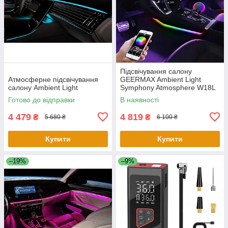
Підсвічування салону
Атмосферне підсвічування
GEERMAX Ambient Light
салону Ambient Light
Symphony Atmosphere W18L
Готово до відправки
В наявності
4 479
4 819
₴
₴
5 680 ₴
6 100 ₴
Купити
Купити
–19%
–9%