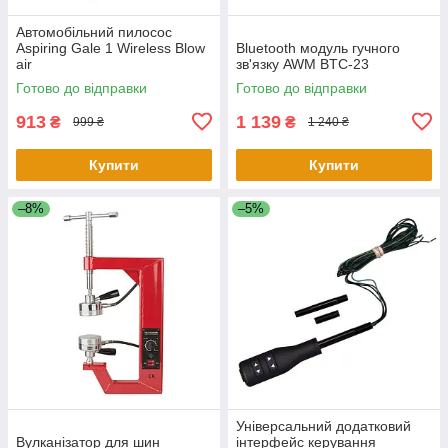
Автомобільний пилосос
Aspiring Gale 1 Wireless Blow
Bluetooth модуль гучного
air
зв'язку AWM BTC-23
Готово до відправки
Готово до відправки
913
1 139
₴
₴
999 ₴
1 240 ₴
Купити
Купити
–8%
–5%
Універсальний додатковий
Вулканізатор для шин
інтерфейс керування