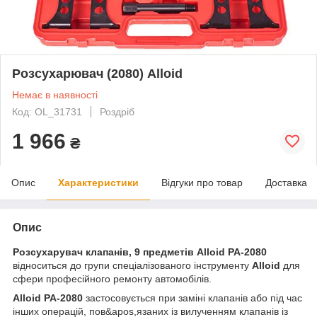
Розсухарювач (2080) Alloid
Немає в наявності
Код: OL_31731
Роздріб
1 966
₴
Опис
Характеристики
Відгуки про товар
Доставка
Опис
Розсухарувач клапанів, 9 предметів Alloid РА-2080
відноситься до групи спеціалізованого інструменту
Alloid
для
сфери професійного ремонту автомобілів.
Alloid РА-2080
застосовується при заміні клапанів або під час
інших операцій, пов&apos,язаних із вилученням клапанів із