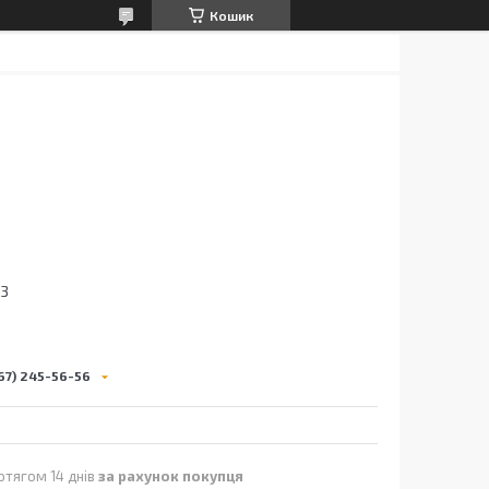
Кошик
53
67) 245-56-56
отягом 14 днів
за рахунок покупця