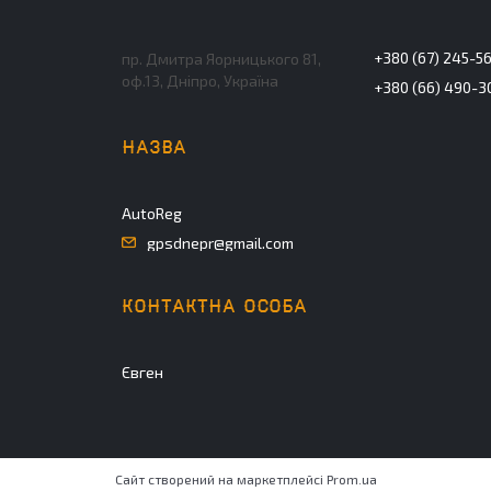
+380 (67) 245-5
пр. Дмитра Яорницького 81,
оф.13, Дніпро, Україна
+380 (66) 490-3
AutoReg
gpsdnepr@gmail.com
Євген
Сайт створений на маркетплейсі
Prom.ua