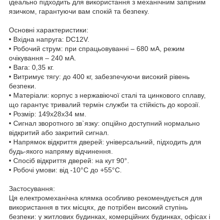
ідеально підходить для використання з механічним запірним
язичком, гарантуючи вам спокій та безпеку.
Основні характеристики:
• Вхідна напруга: DC12V.
• Робочий струм: при спрацьовуванні – 680 мА, режим
очікування – 240 мА.
• Вага: 0,35 кг.
• Витримує тягу: до 400 кг, забезпечуючи високий рівень
безпеки.
• Матеріали: корпус з нержавіючої сталі та цинкового сплаву,
що гарантує тривалий термін служби та стійкість до корозії.
• Розмір: 149х28х34 мм.
• Сигнал зворотного зв`язку: опційно доступний нормально
відкритий або закритий сигнал.
• Напрямок відкриття дверей: універсальний, підходить для
будь-якого напряму відчинення.
• Спосіб відкриття дверей: на кут 90°.
• Робочі умови: від -10°C до +55°C.
Застосування:
Ця електромеханічна клямка особливо рекомендується для
використання в тих місцях, де потрібен високий ступінь
безпеки: у житлових будинках, комерційних будинках, офісах і