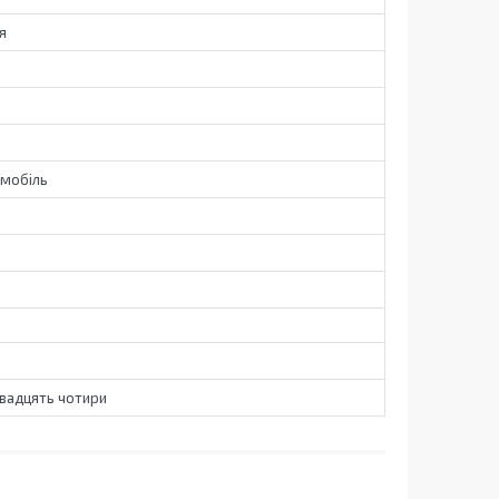
я
омобіль
Двадцять чотири