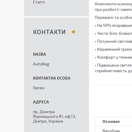
Статті
Комплекти ксенону
при розбитті лампи
Переваги та особли
• На 50% яскравіш
КОНТАКТИ
• Чисте біло-блаки
• Потужний світлов
• Керамічний трим
• Комфорт у темний
AutoReg
• Підвищена світл
сприйнятливість до
Євген
пр. Дмитра
Яорницького 81, оф.13,
Дніпро, Україна
Основні
Виробник