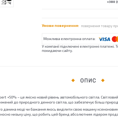
+380 (
повернення товару пр
У компанії підключені електронні платежі. 
покидаючи сайту.
ОПИС
xpert +50% – це якісно новий рівень автомобільного світла. Світло
жений до природного денного світла, що забезпечує більш природн
то данина моді чи бажання якось виділити свою машину ксеноновими
ідносно низьку ціну, що робить цей бренд абсолютним лідером прод