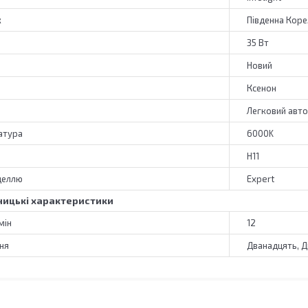
к
Південна Коре
35 Вт
Новий
Ксенон
Легковий авт
атура
6000K
H11
деллю
Expert
ицькі характеристики
мін
12
ня
Дванадцять, 