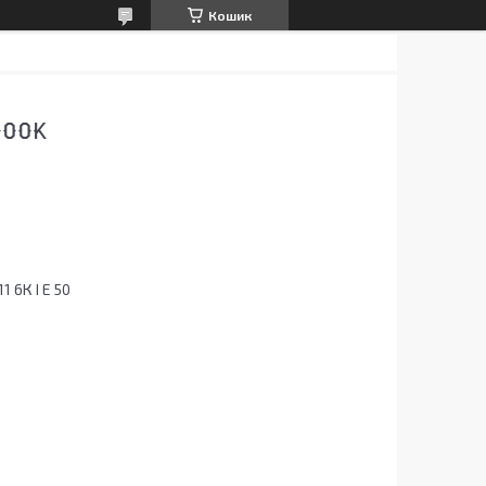
Кошик
000K
1 6К I E 50