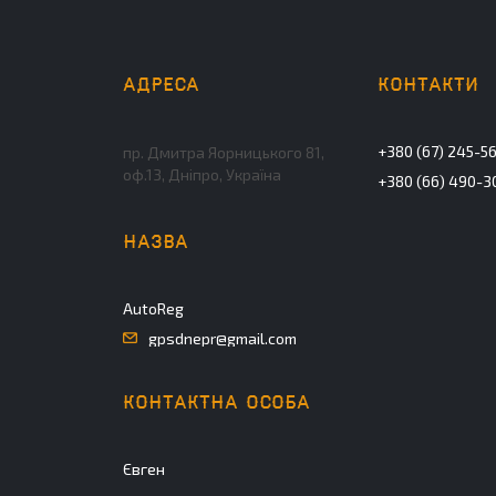
+380 (67) 245-5
пр. Дмитра Яорницького 81,
оф.13, Дніпро, Україна
+380 (66) 490-3
AutoReg
gpsdnepr@gmail.com
Євген