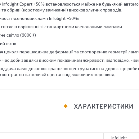
 Infolight Expert +50% встановлюються майже на будь-який автомо
 та обриві (короткому замиканні) високовольтних проводів.
вості ксенонових ламп Infolight +50%:
е світло в порівнянні зі стандартними ксеноновими лампами
тне світло (6000К)
ий потік
ач цоколя перешкоджає деформації та спотворенню геометрії лампи 
 час доби завдяки високим показникам яскравості, відповідно, - в
овіддача ламп дозволяє краще концентруватися на дорозі, що роби
 контрастів на великій відстані від можливих перешкод.
ХАРАКТЕРИСТИКИ
Infolight