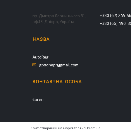
+380 (67) 245-5
пр. Дмитра Яорницького 81,
оф.13, Дніпро, Україна
+380 (66) 490-3
AutoReg
gpsdnepr@gmail.com
Євген
Сайт створений на маркетплейсі
Prom.ua