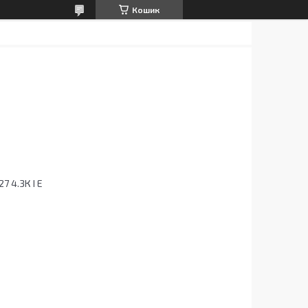
Кошик
7 4.3К I E