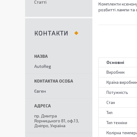
Статті
Комплекти ксенону
розбитті лампи та 
КОНТАКТИ
Основні
AutoReg
Виробник
Країна виробни
Євген
Потужність
Стан
Тип
пр. Дмитра
Яорницького 81, оф.13,
Тип техніки
Дніпро, Україна
Колірна темпер