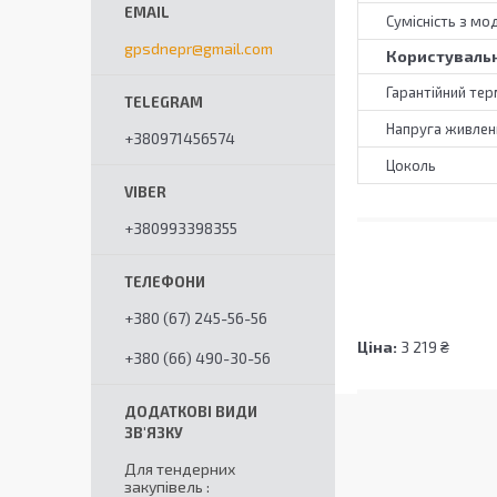
Сумісність з мо
gpsdnepr@gmail.com
Користувальн
Гарантійний тер
Напруга живлен
+380971456574
Цоколь
+380993398355
+380 (67) 245-56-56
Ціна:
3 219 ₴
+380 (66) 490-30-56
Для тендерних
закупівель