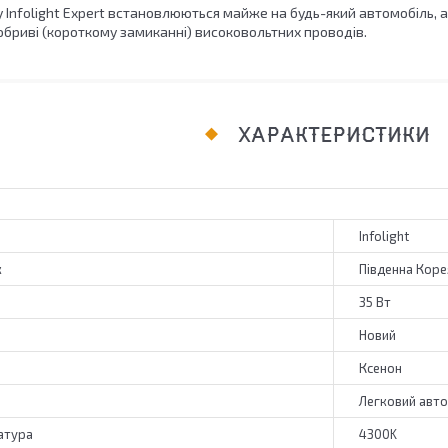
 Infolight Expert встановлюються майже на будь-який автомобіль, 
обриві (короткому замиканні) високовольтних проводів.
ХАРАКТЕРИСТИКИ
Infolight
к
Південна Коре
35 Вт
Новий
Ксенон
Легковий авт
атура
4300K