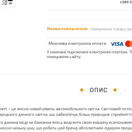
+380 (
повернення товару пр
У компанії підключені електронні платежі. 
покидаючи сайту.
ОПИС
xpert – це якісно новий рівень автомобільного світла. Світловий п
родного денного світла, що забезпечує більш природне сприйняття
то данина моді чи бажання якось виділити свою машину ксеноновими
ідносно низьку ціну, що робить цей бренд абсолютним лідером прод