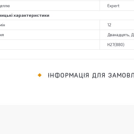
деллю
Expert
ицькі характеристики
мін
12
ня
Дванадцять, 
Н27(880)
ІНФОРМАЦІЯ ДЛЯ ЗАМОВ