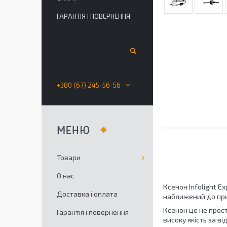
ГАРАНТІЯ І ПОВЕРНЕННЯ
+380 (67) 245-56-56
Товари
О нас
Ксенон Infolight E
Доставка і оплата
наближений до при
Ксенон це не прос
Гарантія і повернення
високу якість за в