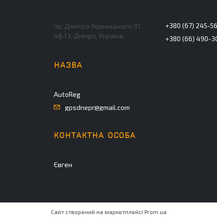
+380 (67) 245-5
пр. Дмитра Яорницького 81,
оф.13, Дніпро, Україна
+380 (66) 490-3
AutoReg
gpsdnepr@gmail.com
Євген
Сайт створений на маркетплейсі
Prom.ua