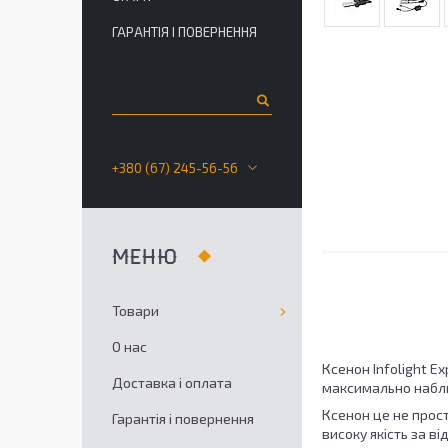
ГАРАНТІЯ І ПОВЕРНЕННЯ
+380 (67) 245-56-56
Товари
О нас
Ксенон Infolight E
Доставка і оплата
максимально набли
Ксенон це не прос
Гарантія і повернення
високу якість за в