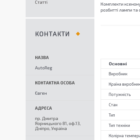
Статті
Комплекти ксенону
розбитті лампи та 
КОНТАКТИ
Основні
AutoReg
Виробник
Країна виробни
Євген
Потужність
Стан
Тип
пр. Дмитра
Яорницького 81, оф.13,
Тип техніки
Дніпро, Україна
Колірна темпер