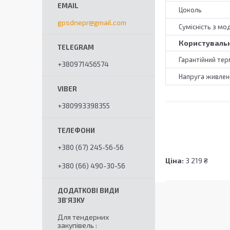
Цоколь
gpsdnepr@gmail.com
Сумісність з мо
Користувальн
Гарантійний тер
+380971456574
Напруга живлен
+380993398355
+380 (67) 245-56-56
Ціна:
3 219 ₴
+380 (66) 490-30-56
Для тендерних
закупівель