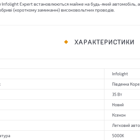
 Infolight Expert встановлюються майже на будь-який автомобіль, 
обриві (короткому замиканні) високовольтних проводів.
ХАРАКТЕРИСТИКИ
Infolight
к
Південна Коре
35 Вт
Новий
Ксенон
Легковий авт
атура
5000K