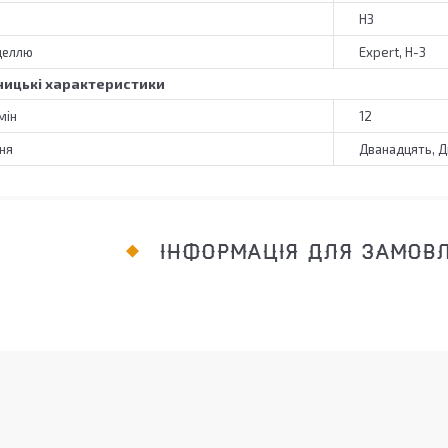
H3
деллю
Expert, H-3
ицькі характеристики
мін
12
ня
Дванадцять, 
ІНФОРМАЦІЯ ДЛЯ ЗАМОВ