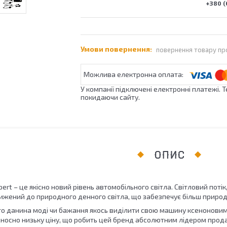
+380 (
повернення товару пр
У компанії підключені електронні платежі. 
покидаючи сайту.
ОПИС
xpert – це якісно новий рівень автомобільного світла. Світловий по
жений до природного денного світла, що забезпечує більш природн
то данина моді чи бажання якось виділити свою машину ксеноновими
ідносно низьку ціну, що робить цей бренд абсолютним лідером прод