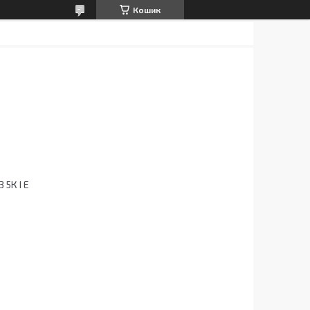
Кошик
 5К I E