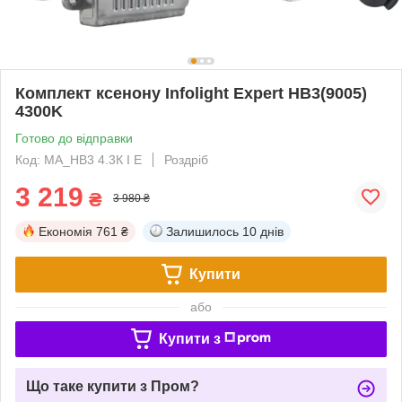
Комплект ксенону Infolight Expert HB3(9005)
4300K
Готово до відправки
Код: MA_НВ3 4.3К I E
Роздріб
3 219
₴
3 980 ₴
Економія
761 ₴
Залишилось
10 днів
Купити
або
Купити з
Що таке купити з Пром?