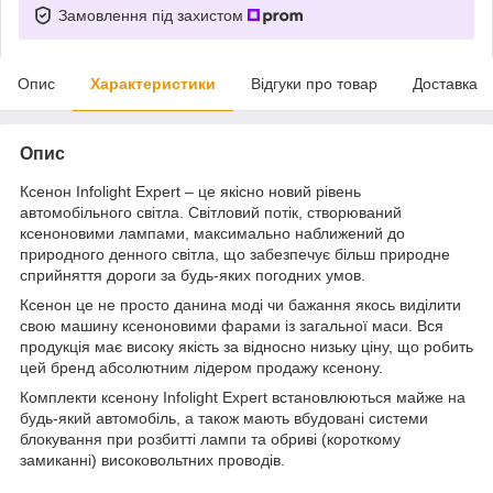
Замовлення під захистом
Опис
Характеристики
Відгуки про товар
Доставка
Опис
Ксенон Infolight Expert – це якісно новий рівень
автомобільного світла. Світловий потік, створюваний
ксеноновими лампами, максимально наближений до
природного денного світла, що забезпечує більш природне
сприйняття дороги за будь-яких погодних умов.
Ксенон це не просто данина моді чи бажання якось виділити
свою машину ксеноновими фарами із загальної маси. Вся
продукція має високу якість за відносно низьку ціну, що робить
цей бренд абсолютним лідером продажу ксенону.
Комплекти ксенону Infolight Expert встановлюються майже на
будь-який автомобіль, а також мають вбудовані системи
блокування при розбитті лампи та обриві (короткому
замиканні) високовольтних проводів.