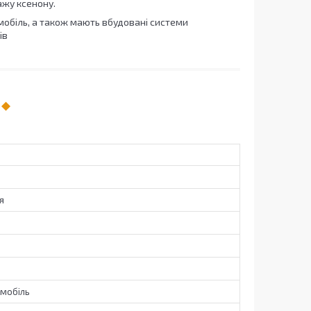
ажу ксенону.
обіль, а також мають вбудовані системи
ів
я
омобіль