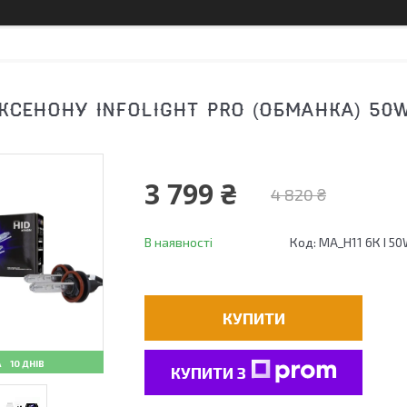
КСЕНОНУ INFOLIGHT PRO (ОБМАНКА) 50W
3 799 ₴
4 820 ₴
В наявності
Код:
MA_Н11 6К I 50
КУПИТИ
10 ДНІВ
КУПИТИ З