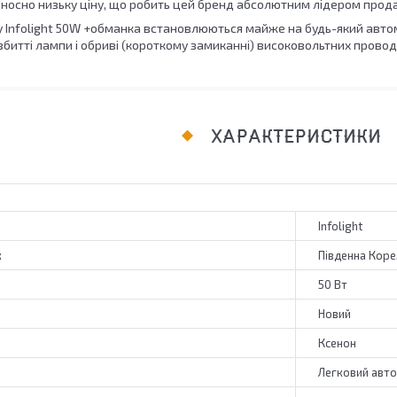
ідносно низьку ціну, що робить цей бренд абсолютним лідером прод
 Infolight 50W +обманка встановлюються майже на будь-який автом
битті лампи і обриві (короткому замиканні) високовольтних провод
ХАРАКТЕРИСТИКИ
Infolight
к
Південна Коре
50 Вт
Новий
Ксенон
Легковий авт