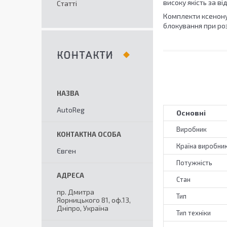
високу якість за в
Статті
Комплекти ксенону
блокування при роз
КОНТАКТИ
AutoReg
Основні
Виробник
Країна виробни
Євген
Потужність
Стан
пр. Дмитра
Тип
Яорницького 81, оф.13,
Дніпро, Україна
Тип техніки