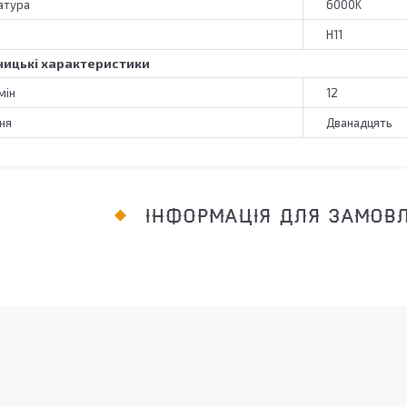
атура
6000K
H11
ицькі характеристики
мін
12
ня
Дванадцять
ІНФОРМАЦІЯ ДЛЯ ЗАМОВ