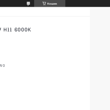
Кошик
 H11 6000K
W O