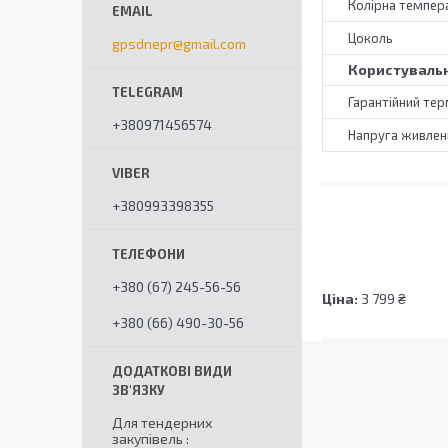
Колірна темпер
Цоколь
gpsdnepr@gmail.com
Користувальн
Гарантійний тер
+380971456574
Напруга живлен
+380993398355
+380 (67) 245-56-56
Ціна:
3 799 ₴
+380 (66) 490-30-56
Для тендерних
закупівель