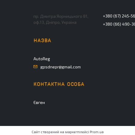
+380 (67) 245-5
пр. Дмитра Яорницького 81,
оф.13, Дніпро, Україна
+380 (66) 490-3
AutoReg
gpsdnepr@gmail.com
Євген
Сайт створений на маркетплейсі
Prom.ua