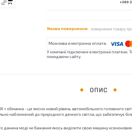
+380 (
повернення товару пр
У компанії підключені електронні платежі. 
покидаючи сайту.
ОПИС
0W + обманка - це якісно новий рівень автомобільного головного св
ьно наближений до природного денного світла, що забезпечує біл
то данина моді чи бажання якось виділити свою машину ксеноновими