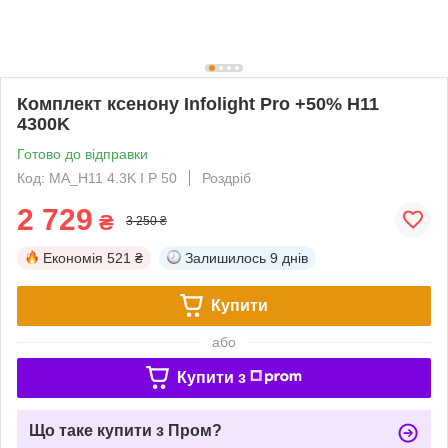
Комплект ксенону Infolight Pro +50% H11
4300K
Готово до відправки
Код: MA_H11 4.3K I P 50
Роздріб
2 729
₴
3 250 ₴
Економія
521 ₴
Залишилось
9 днів
Купити
або
Купити з
Що таке купити з Пром?