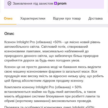
Замовлення під захистом
Опис
Характеристики
Відгуки про товар
Доставка
Опис
Ксенон Infolight Pro (обманка) +50% - це якісно новий рівень
автомобільного світла. Світловий потік, створюваний
ксеноновими лампами, максимально наближений до
природного денного світла, що забезпечує більш природне
сприйняття дороги за будь-яких погодних умов.
Ксенон це не просто данина моді чи бажання якось виділити
свою машину ксеноновими фарами із загальної маси. Вся
продукція має високу якість за відносно низьку ціну, що робить
цей бренд абсолютним лідером продажу ксенону.
Комплекти ксенону Infolight Pro (обманка) + 50%
встановлюються майже на будь-який автомобіль, а також
мають вбудовані системи блокування при розбитті лампи та
обриві (короткому замиканні) високовольтних проводів.
Переваги та особливості ксенонових ламп Infolight +50%: