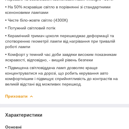
• На 50% яскравіше світло в порівнянні зі стандартними
ксеноновими лампами
• Чисте біло-жовте світло (4300К)
• Потужний світловий потік
• Керамічний тримач цоколя перешкоджає деформації та
спотворенню геометрії лампи від нагрівання при тривалій
роботі лампи
• Комфорт у темний час доби завдяки високим показникам
яскравості, відповідно, - вищий рівень безпеки
• Підвищена світловіддача ламп дозволяє краще
концентруватися на дорозі, що робить керування авто
комфортнішим і підвищує сприйнятливість до контрастів на
великій відстані від можливих перешкод.
Приховати
Характеристики
Основні