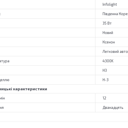
Infolight
к
Південна Коре
35 Вт
Новий
Ксенон
Легковий авт
атура
4300K
H3
деллю
H-3
ицькі характеристики
мін
12
ня
Дванадцять