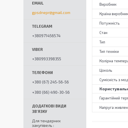
Виробник
gpsdnepr@gmail.com
Країна виробни
Потужність
Стан
+380971456574
Тип
Тип техніки
+380993398355
Колірна темпер
Цоколь
Сумісність з мо
+380 (67) 245-56-56
Користувальн
+380 (66) 490-30-56
Гарантійний тер
Напруга живлен
Для тендерних
закупівель