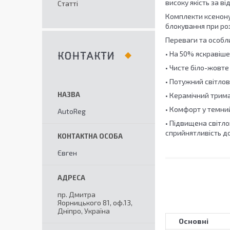
високу якість за в
Статті
Комплекти ксенону
блокування при роз
Переваги та особли
• На 50% яскравіш
КОНТАКТИ
• Чисте біло-жовте
• Потужний світлов
• Керамічний трим
• Комфорт у темний
AutoReg
• Підвищена світл
сприйнятливість до
Євген
пр. Дмитра
Яорницького 81, оф.13,
Дніпро, Україна
Основні