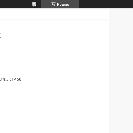
Кошик
K
 4.3K I P 50