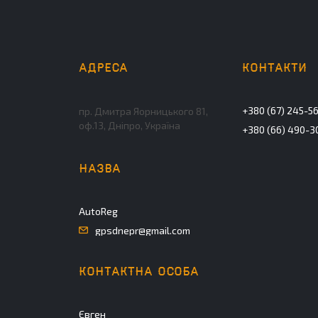
+380 (67) 245-5
пр. Дмитра Яорницького 81,
оф.13, Дніпро, Україна
+380 (66) 490-3
AutoReg
gpsdnepr@gmail.com
Євген