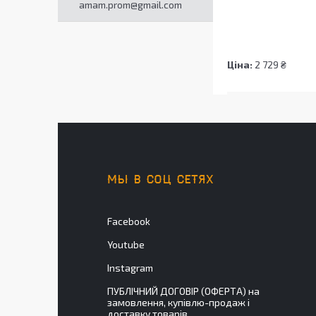
amam.prom@gmail.com
Ціна:
2 729 ₴
МЫ В СОЦ СЕТЯХ
Facebook
Youtube
Instagram
ПУБЛІЧНИЙ ДОГОВІР (ОФЕРТА) на
замовлення, купівлю-продаж і
доставку товарів