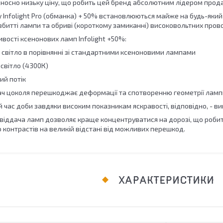
ідносно низьку ціну, що робить цей бренд абсолютним лідером прод
 Infolight Pro (обманка) + 50% встановлюються майже на будь-який
битті лампи та обриві (короткому замиканні) високовольтних прово
вості ксенонових ламп Infolight +50%:
е світло в порівнянні зі стандартними ксеноновими лампами
 світло (4300К)
ий потік
ач цоколя перешкоджає деформації та спотворенню геометрії лампи 
 час доби завдяки високим показникам яскравості, відповідно, - в
овіддача ламп дозволяє краще концентруватися на дорозі, що роби
 контрастів на великій відстані від можливих перешкод.
ХАРАКТЕРИСТИКИ